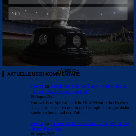
- Anzeige -
AKTUELLE USER-KOMMENTARE
Hector
zu
Araújo hat sich bei Barça verabschiedet:
„Er will etwas Neues machen“
10. August 2026
Von welchem Spielstil spricht Flick?Meint er hochstehen
,Gegentore kassieren und in der Champions League dadurch
Spiele verlieren und den Pott…
Hector
zu
Duo soll Klub verlassen: „Ich gebe ihnen
diesen Ratschlag“
10. August 2026