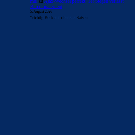
mnl
zu
Ajax-Wechsel perfekt: Ter Stegen verlässt
Barcelona erneut
5. August 2026
*richtig Bock auf die neue Saison
BILDERGALERIEN
Barça zurück im Camp Nou: Der große Comeback-Tag in Bildern
22. November 2025
Heim und auswärts: Das sollen die Trikots von Barça für die Saison
2025/26 sein
6. Januar 2025
WEITERE KATEGORIEN
News
4691
xTop News
4116
La Liga
3264
Champions League
1112
Interview & PK
888