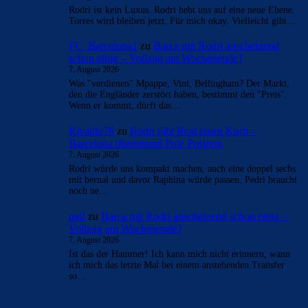
Rodri ist kein Luxus. Rodri hebt uns auf eine neue Ebene.
Torres wird bleiben jetzt. Für mich okay. Vielleicht gibt…
FC_Barcelona1
zu
Barça mit Rodri anscheinend
schon einig – Vollzug am Wochenende?
7. August 2026
Was "verdienen" Mpappe, Vini, Bellingham? Der Markt,
den die Engländer zerstört haben, bestimmt den "Preis".
Wenn er kommt, dürft das…
Rivaldo78
zu
Rodri gibt Real einen Korb –
Barcelona übernimmt Pole Position
7. August 2026
Rodri würde uns kompakt machen, auch eine doppel sechs
mit bernal und davor Raphina würde passen. Pedri braucht
noch ne…
mnl
zu
Barça mit Rodri anscheinend schon einig –
Vollzug am Wochenende?
7. August 2026
Ist das der Hammer! Ich kann mich nicht erinnern, wann
ich mich das letzte Mal bei einem anstehenden Transfer
so…