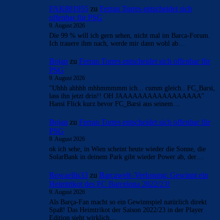
FAK881955
zu
Ferran Torres entscheidet sich
offenbar für PSG
9. August 2026
Die 99 % will ich gern sehen, nicht mal im Barca-Forum.
Ich trauere ihm nach, werde mir dann wohl ab…
Bojan
zu
Ferran Torres entscheidet sich offenbar für
PSG
9. August 2026
"Uhhh ahhhh mhhmmmmm ich... cumm gleich.. FC_Barsi,
lass ihn jetzt drin!! OH JAAAAAAAAAAAAAAAAA"
Hansi Flick kurz bevor FC_Barsi aus seinem…
Bojan
zu
Ferran Torres entscheidet sich offenbar für
PSG
9. August 2026
ok ich sehe, in Wien scheint heute wieder die Sonne, die
SolarBank in deinem Park gibt wieder Power ab, der…
Rowaellis33
zu
Barçawelt–Verlosung: Gewinnt ein
Heimtrikot des FC Barcelona 2022/23!
9. August 2026
Als Barça-Fan macht so ein Gewinnspiel natürlich direkt
Spaß! Das Heimtrikot der Saison 2022/23 in der Player
Edition sieht wirklich…