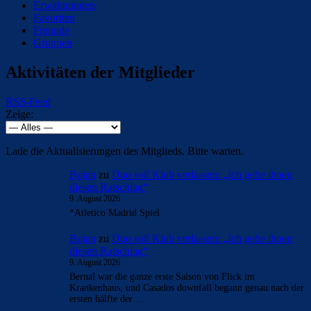
Erwähnungen
Favoriten
Freunde
Gruppen
Aktivitäten der Mitglieder
RSS-Feed
Zeige:
Lade die Aktualisierungen des Mitglieds. Bitte warten.
Bojan
zu
Duo soll Klub verlassen: „Ich gebe ihnen
diesen Ratschlag“
9. August 2026
*Atletico Madrid Spiel
Bojan
zu
Duo soll Klub verlassen: „Ich gebe ihnen
diesen Ratschlag“
9. August 2026
Bernal war die ganze erste Saison von Flick im
Krankenhaus, und Casados downfall begann genau nach der
ersten hälfte der…