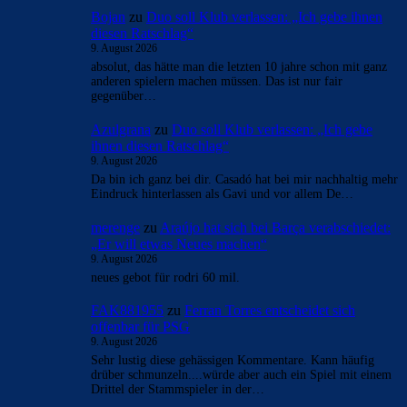
Bojan
zu
Duo soll Klub verlassen: „Ich gebe ihnen
diesen Ratschlag“
9. August 2026
absolut, das hätte man die letzten 10 jahre schon mit ganz
anderen spielern machen müssen. Das ist nur fair
gegenüber…
Azulgrana
zu
Duo soll Klub verlassen: „Ich gebe
ihnen diesen Ratschlag“
9. August 2026
Da bin ich ganz bei dir. Casadó hat bei mir nachhaltig mehr
Eindruck hinterlassen als Gavi und vor allem De…
merenge
zu
Araújo hat sich bei Barça verabschiedet:
„Er will etwas Neues machen“
9. August 2026
neues gebot für rodri 60 mil.
FAK881955
zu
Ferran Torres entscheidet sich
offenbar für PSG
9. August 2026
Sehr lustig diese gehässigen Kommentare. Kann häufig
drüber schmunzeln....würde aber auch ein Spiel mit einem
Drittel der Stammspieler in der…