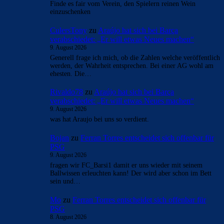
Finde es fair vom Verein, den Spielern reinen Wein
einzuschenken
CulersTony
zu
Araújo hat sich bei Barça
verabschiedet: „Er will etwas Neues machen“
9. August 2026
Generell frage ich mich, ob die Zahlen welche veröffentlich
werden, der Wahrheit entsprechen. Bei einer AG wohl am
ehesten. Die…
Rivaldo78
zu
Araújo hat sich bei Barça
verabschiedet: „Er will etwas Neues machen“
9. August 2026
was hat Araujo bei uns so verdient.
Bojan
zu
Ferran Torres entscheidet sich offenbar für
PSG
9. August 2026
fragen wir FC_Barsi1 damit er uns wieder mit seinem
Ballwissen erleuchten kann! Der wird aber schon im Bett
sein und…
Mo
zu
Ferran Torres entscheidet sich offenbar für
PSG
8. August 2026