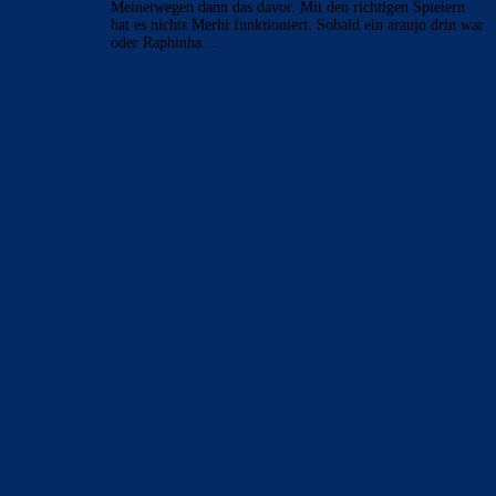
Meinetwegen dann das davor. Mit den richtigen Spielern
hat es nichts Merhi funktioniert. Sobald ein araujo drin war
oder Raphinha…
BILDERGALERIEN
Barça zurück im Camp Nou: Der große Comeback-Tag in Bildern
22. November 2025
Heim und auswärts: Das sollen die Trikots von Barça für die Saison
2025/26 sein
6. Januar 2025
WEITERE KATEGORIEN
News
4697
xTop News
4124
La Liga
3264
Champions League
1112
Interview & PK
888
Sonstiges
675