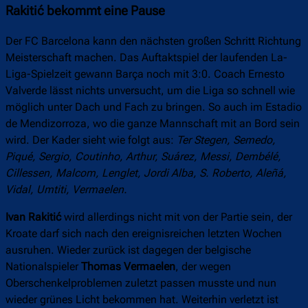
Rakitić bekommt eine Pause
Der FC Barcelona kann den nächsten großen Schritt Richtung
Meisterschaft machen. Das Auftaktspiel der laufenden La-
Liga-Spielzeit gewann Barça noch mit 3:0. Coach Ernesto
Valverde lässt nichts unversucht, um die Liga so schnell wie
möglich unter Dach und Fach zu bringen. So auch im Estadio
de Mendizorroza, wo die ganze Mannschaft mit an Bord sein
wird. Der Kader sieht wie folgt aus:
Ter Stegen, Semedo,
Piqué, Sergio, Coutinho, Arthur, Suárez, Messi, Dembélé,
Cillessen, Malcom, Lenglet, Jordi Alba, S. Roberto, Aleñá,
Vidal, Umtiti, Vermaelen.
Ivan Rakitić
wird allerdings nicht mit von der Partie sein, der
Kroate darf sich nach den ereignisreichen letzten Wochen
ausruhen. Wieder zurück ist dagegen der belgische
Nationalspieler
Thomas Vermaelen
, der wegen
Oberschenkelproblemen zuletzt passen musste und nun
wieder grünes Licht bekommen hat. Weiterhin verletzt ist