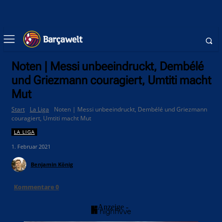
Noten | Messi unbeeindruckt, Dembélé
und Griezmann couragiert, Umtiti macht
Mut
Start
La Liga
Noten | Messi unbeeindruckt, Dembélé und Griezmann
couragiert, Umtiti macht Mut
LA LIGA
1. Februar 2021
Benjamin König
Kommentare
0
- Anzeige -