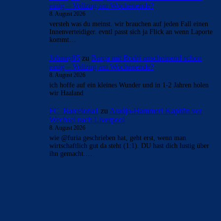
einig – Vollzug am Wochenende?
8. August 2026
versteh was du meinst. wir brauchen auf jeden Fall einen
Innenverteidiger. evntl passt sich ja Flick an wenn Laporte
kommt…
Johnny85
zu
Barça mit Rodri anscheinend schon
einig – Vollzug am Wochenende?
8. August 2026
ich hoffe auf ein kleines Wunder und in 1-2 Jahren holen
wir Haaland
FC_Barcelona1
zu
Araújo-Hammer! Kapitän vor
Wechsel nach Liverpool
8. August 2026
wie @furia geschrieben hat, geht erst, wenn man
wirtschaftlich gut da steht (1:1). DU hast dich lustig über
ihn gemacht.…
BILDERGALERIEN
Barça zurück im Camp Nou: Der große Comeback-Tag in Bildern