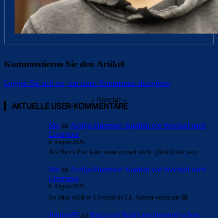
Kommentieren Sie den Artikel
Loggen Sie sich ein, um einen Kommentar abzugeben
- Anzeige -
AKTUELLE USER-KOMMENTARE
Mo
zu
Araújo-Hammer! Kapitän vor Wechsel nach
Liverpool
8. August 2026
Als Barca Fan kann man zurzeit nicht glücklicher sein
Mo
zu
Araújo-Hammer! Kapitän vor Wechsel nach
Liverpool
8. August 2026
So jetzt wird er Liverpools CL Saison versauen 😅
Johnny85
zu
Barça mit Rodri anscheinend schon