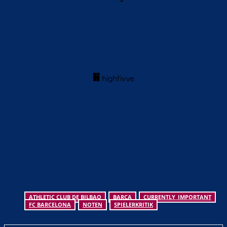
ATHLETIC CLUB DE BILBAO
BARCA
CURRENTLY_IMPORTANT
FC BARCELONA
NOTEN
SPIELERKRITIK