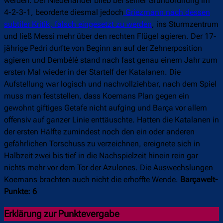
werden. Der Niederländer blieb bei seiner Grundordnung im
4-2-3-1, beorderte diesmal jedoch
Griezmann nach dessen
subtiler Kritik, falsch eingesetzt zu werden
, ins Sturmzentrum
und ließ Messi mehr über den rechten Flügel agieren. Der 17-
jährige Pedri durfte von Beginn an auf der Zehnerposition
agieren und Dembélé stand nach fast genau einem Jahr zum
ersten Mal wieder in der Startelf der Katalanen. Die
Aufstellung war logisch und nachvollziehbar, nach dem Spiel
muss man feststellen, dass Koemans Plan gegen ein
gewohnt giftiges Getafe nicht aufging und Barça vor allem
offensiv auf ganzer Linie enttäuschte. Hatten die Katalanen in
der ersten Hälfte zumindest noch den ein oder anderen
gefährlichen Torschuss zu verzeichnen, ereignete sich in
Halbzeit zwei bis tief in die Nachspielzeit hinein rein gar
nichts mehr vor dem Tor der Azulones. Die Auswechslungen
Koemans brachten auch nicht die erhoffte Wende.
Barçawelt-
Punkte: 6
Erklärung zur Punktevergabe