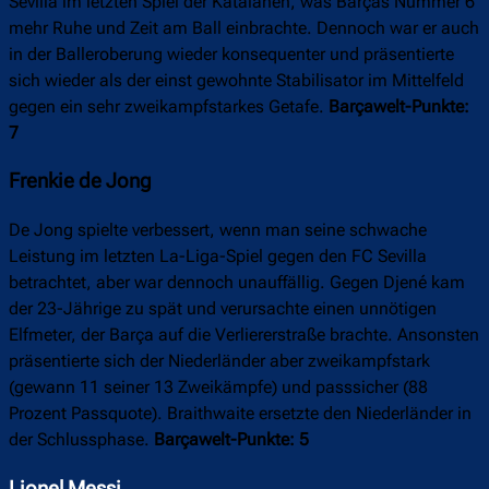
Sevilla im letzten Spiel der Katalanen, was Barças Nummer 6
mehr Ruhe und Zeit am Ball einbrachte. Dennoch war er auch
in der Balleroberung wieder konsequenter und präsentierte
sich wieder als der einst gewohnte Stabilisator im Mittelfeld
gegen ein sehr zweikampfstarkes Getafe.
Barçawelt-Punkte:
7
Frenkie de Jong
De Jong spielte verbessert, wenn man seine schwache
Leistung im letzten La-Liga-Spiel gegen den FC Sevilla
betrachtet, aber war dennoch unauffällig. Gegen Djené kam
der 23-Jährige zu spät und verursachte einen unnötigen
Elfmeter, der Barça auf die Verliererstraße brachte. Ansonsten
präsentierte sich der Niederländer aber zweikampfstark
(gewann 11 seiner 13 Zweikämpfe) und passsicher (88
Prozent Passquote). Braithwaite ersetzte den Niederländer in
der Schlussphase.
Barçawelt-Punkte: 5
Lionel Messi