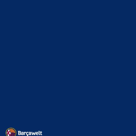
WEITERE KATEGORIEN
News
4693
xTop News
4118
La Liga
3264
Champions League
1112
Interview & PK
888
Sonstiges
675
Kader
626
Transfermarkt
601
Impressum
Datenschutz
Kontakt