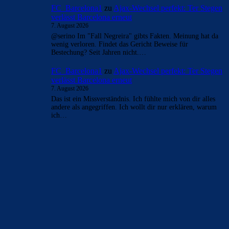
FC_Barcelona1
zu
Ajax-Wechsel perfekt: Ter Stegen
verlässt Barcelona erneut
7. August 2026
@serino Im "Fall Negreira" gibts Fakten. Meinung hat da
wenig verloren. Findet das Gericht Beweise für
Bestechung? Seit Jahren nicht.…
FC_Barcelona1
zu
Ajax-Wechsel perfekt: Ter Stegen
verlässt Barcelona erneut
7. August 2026
Das ist ein Missverständnis. Ich fühlte mich von dir alles
andere als angegriffen. Ich wollt dir nur erklären, warum
ich…
BILDERGALERIEN
Barça zurück im Camp Nou: Der große Comeback-Tag in Bildern
22. November 2025
Heim und auswärts: Das sollen die Trikots von Barça für die Saison
2025/26 sein
6. Januar 2025