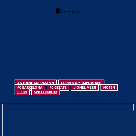
ANTOINE GRIEZMANN
CURRENTLY_IMPORTANT
FC BARCELONA
FC GETAFE
LIONEL MESSI
NOTEN
PEDRI
SPIELERKRITIK