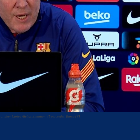
a. über Carles Aleñas Situation. (Fotocredit: BarçaTV)
acebook
Twitter
WhatsApp