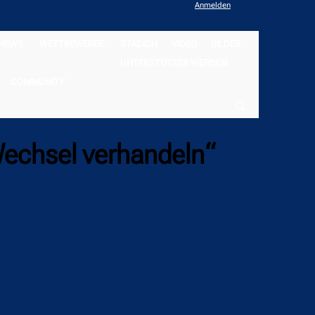
Anmelden
NEWS
WETTBEWERBE
STADION
VIDEO
BILDER
UNTERSTÜTZER WERDEN
COMMUNITY
Wechsel verhandeln“