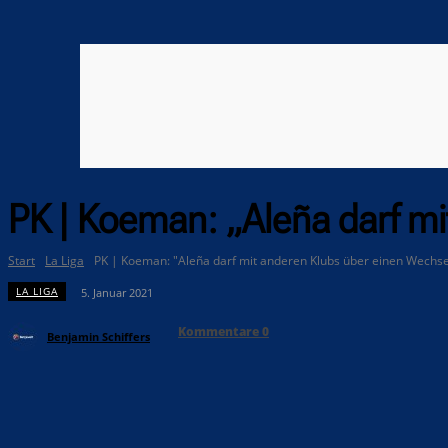
PK | Koeman: „Aleña darf m
Start
La Liga
PK | Koeman: "Aleña darf mit anderen Klubs über einen Wechse
LA LIGA
5. Januar 2021
Kommentare
0
Benjamin Schiffers