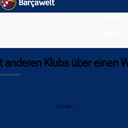
STARTSEITE
VERMISCHTES
it anderen Klubs über einen 
l verhandeln"
- Anzeige -