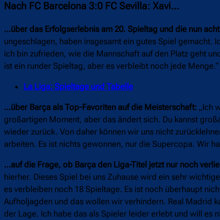
Nach FC Barcelona 3:0 FC Sevilla: Xavi…
…über das Erfolgserlebnis am 20. Spieltag und die nun ach
ungeschlagen, haben insgesamt ein gutes Spiel gemacht. Ich
ich bin zufrieden, wie die Mannschaft auf den Platz geht und
ist ein runder Spieltag, aber es verbleibt noch jede Menge.“
La Liga: Spieltage und Tabelle
…über Barça als Top-Favoriten auf die Meisterschaft:
„Ich w
großartigen Moment, aber das ändert sich. Du kannst großar
wieder zurück. Von daher können wir uns nicht zurücklehne
arbeiten. Es ist nichts gewonnen, nur die Supercopa. Wir ha
…auf die Frage, ob Barça den Liga-Titel jetzt nur noch verli
hierher. Dieses Spiel bei uns Zuhause wird ein sehr wichti
es verbleiben noch 18 Spieltage. Es ist noch überhaupt nicht
Aufholjagden und das wollen wir verhindern. Real Madrid kan
der Lage. Ich habe das als Spieler leider erlebt und will es 