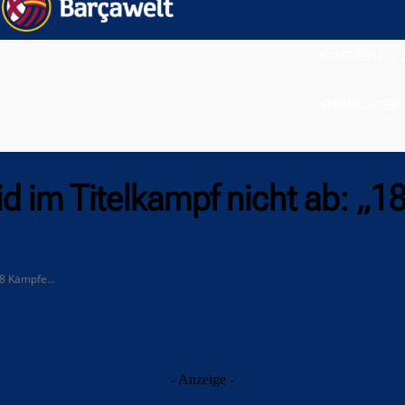
STARTSEITE
VERMISCHTES
id im Titelkampf nicht ab: „
18 Kämpfe...
- Anzeige -