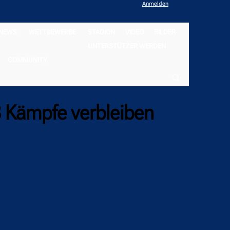
Anmelden
NEWS
WETTBEWERBE
STADION
VIDEO
BILDER
UNTERSTÜTZER WERDEN
COMMUNITY
18 Kämpfe verbleiben