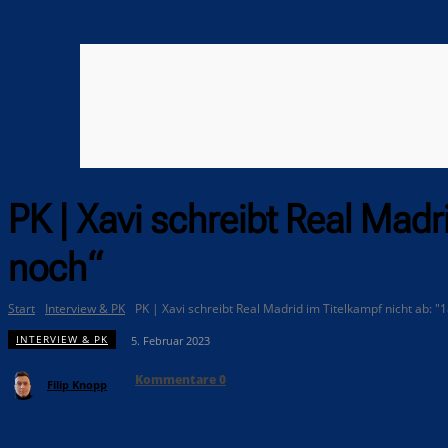
PK | Xavi schreibt Real Madr
noch“
Start
Interview & PK
PK | Xavi schreibt Real Madrid im Titelkampf nicht ab: "
INTERVIEW & PK
5. Februar 2023
Kommentare
0
Filip Knopp