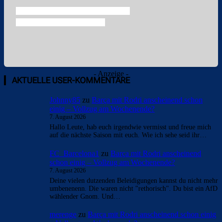
- Anzeige -
AKTUELLE USER-KOMMENTARE
Johnny85
zu
Barça mit Rodri anscheinend schon
einig – Vollzug am Wochenende?
7. August 2026
Hallo Leute, hab euch irgendwie vermisst und freue mich
auf die nächste Saison mit euch. Wie ich sehe seid ihr…
FC_Barcelona1
zu
Barça mit Rodri anscheinend
schon einig – Vollzug am Wochenende?
7. August 2026
Deine vielen dutzenden Beleidigungen kannst du nicht mehr
umbenenenn. Die waren nicht "rethorisch". Du bist ein AfD
wählender Gnom. Und…
merenge
zu
Barça mit Rodri anscheinend schon einig