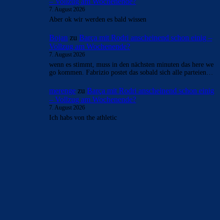
– Vollzug am Wochenende?
7. August 2026
Aber ok wir werden es bald wissen
Bojan
zu
Barça mit Rodri anscheinend schon einig –
Vollzug am Wochenende?
7. August 2026
wenn es stimmt, muss in den nächsten minuten das here we
go kommen. Fabrizio postet das sobald sich alle parteien…
merenge
zu
Barça mit Rodri anscheinend schon einig
– Vollzug am Wochenende?
7. August 2026
Ich habs von the athletic
BILDERGALERIEN
Barça zurück im Camp Nou: Der große Comeback-Tag in Bildern
22. November 2025
Heim und auswärts: Das sollen die Trikots von Barça für die Saison
2025/26 sein