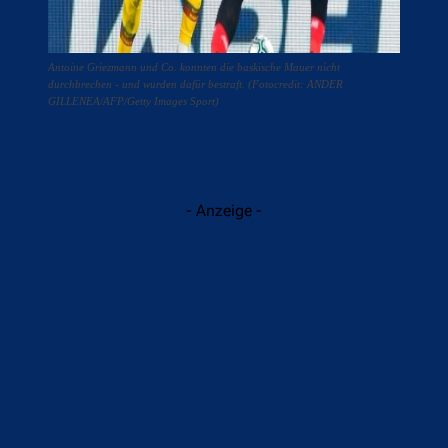
Antoine Griezmann und Co. konnten die baskische Mauer nicht
durchbrechen - und wurden dafür bestraft. (Fotocredit: ANDER
GILLENEA/AFP/Getty Images Sport)
- Anzeige -