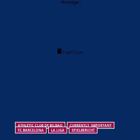
- Anzeige -
ATHLETIC CLUB DE BILBAO
CURRENTLY_IMPORTANT
FC BARCELONA
LA LIGA
SPIELBERICHT