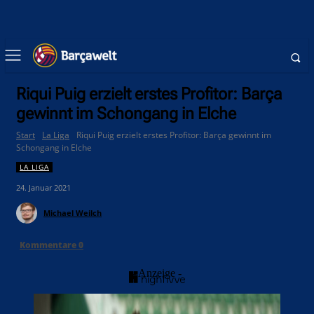
Riqui Puig erzielt erstes Profitor: Barça
gewinnt im Schongang in Elche
Start
La Liga
Riqui Puig erzielt erstes Profitor: Barça gewinnt im
Schongang in Elche
LA LIGA
24. Januar 2021
Michael Weilch
Kommentare
0
- Anzeige -