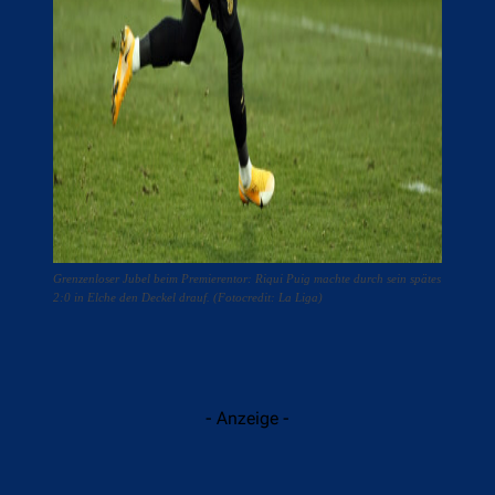
Grenzenloser Jubel beim Premierentor: Riqui Puig machte durch sein spätes
2:0 in Elche den Deckel drauf. (Fotocredit: La Liga)
- Anzeige -