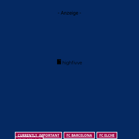
- Anzeige -
CURRENTLY_IMPORTANT
FC BARCELONA
FC ELCHE