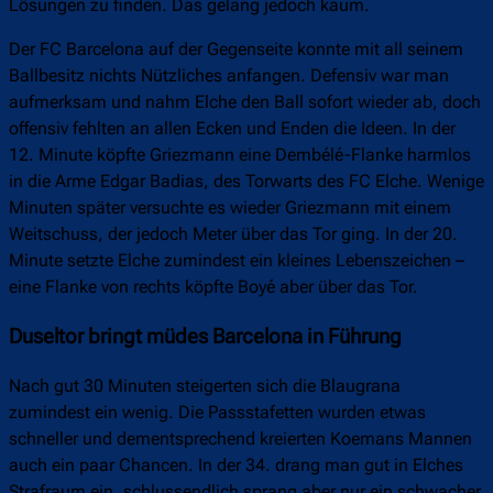
Lösungen zu finden. Das gelang jedoch kaum.
Der FC Barcelona auf der Gegenseite konnte mit all seinem
Ballbesitz nichts Nützliches anfangen. Defensiv war man
aufmerksam und nahm Elche den Ball sofort wieder ab, doch
offensiv fehlten an allen Ecken und Enden die Ideen. In der
12. Minute köpfte Griezmann eine Dembélé-Flanke harmlos
in die Arme Edgar Badias, des Torwarts des FC Elche. Wenige
Minuten später versuchte es wieder Griezmann mit einem
Weitschuss, der jedoch Meter über das Tor ging. In der 20.
Minute setzte Elche zumindest ein kleines Lebenszeichen –
eine Flanke von rechts köpfte Boyé aber über das Tor.
Duseltor bringt müdes Barcelona in Führung
Nach gut 30 Minuten steigerten sich die Blaugrana
zumindest ein wenig. Die Passstafetten wurden etwas
schneller und dementsprechend kreierten Koemans Mannen
auch ein paar Chancen. In der 34. drang man gut in Elches
Strafraum ein, schlussendlich sprang aber nur ein schwacher