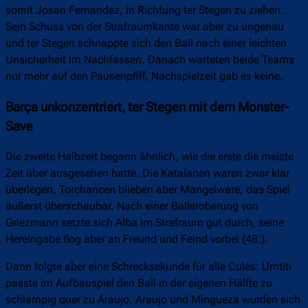
somit Josan Fernandez, in Richtung ter Stegen zu ziehen.
Sein Schuss von der Strafraumkante war aber zu ungenau
und ter Stegen schnappte sich den Ball nach einer leichten
Unsicherheit im Nachfassen. Danach warteten beide Teams
nur mehr auf den Pausenpfiff, Nachspielzeit gab es keine.
Barça unkonzentriert, ter Stegen mit dem Monster-
Save
Die zweite Halbzeit begann ähnlich, wie die erste die meiste
Zeit über ausgesehen hatte. Die Katalanen waren zwar klar
überlegen, Torchancen blieben aber Mangelware, das Spiel
äußerst überschaubar. Nach einer Balleroberung von
Griezmann setzte sich Alba im Strafraum gut durch, seine
Hereingabe flog aber an Freund und Feind vorbei (48.).
Dann folgte aber eine Schrecksekunde für alle Culés: Umtiti
passte im Aufbauspiel den Ball in der eigenen Hälfte zu
schlampig quer zu Araujo. Araujo und Mingueza wurden sich