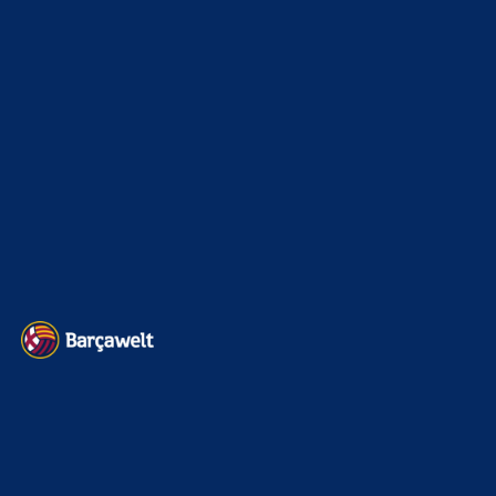
Interview & PK
888
Sonstiges
675
Kader
626
Transfermarkt
603
Impressum
Datenschutz
Kontakt