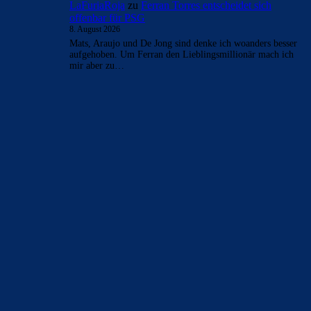
LaFuriaRoja
zu
Ferran Torres entscheidet sich
offenbar für PSG
8. August 2026
Mats, Araujo und De Jong sind denke ich woanders besser
aufgehoben. Um Ferran den Lieblingsmillionär mach ich
mir aber zu…
BILDERGALERIEN
Barça zurück im Camp Nou: Der große Comeback-Tag in Bildern
22. November 2025
Heim und auswärts: Das sollen die Trikots von Barça für die Saison
2025/26 sein
6. Januar 2025
WEITERE KATEGORIEN
News
4695
xTop News
4121
La Liga
3264
Champions League
1112