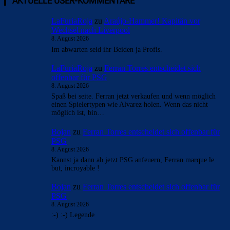
AKTUELLE USER-KOMMENTARE
LaFuriaRoja
zu
Araújo-Hammer! Kapitän vor
Wechsel nach Liverpool
8. August 2026
Im abwarten seid ihr Beiden ja Profis.
LaFuriaRoja
zu
Ferran Torres entscheidet sich
offenbar für PSG
8. August 2026
Spaß bei seite. Ferran jetzt verkaufen und wenn möglich
einen Spielertypen wie Alvarez holen. Wenn das nicht
möglich ist, bin…
Bojan
zu
Ferran Torres entscheidet sich offenbar für
PSG
8. August 2026
Kannst ja dann ab jetzt PSG anfeuern, Ferran marque le
but, incroyable !
Bojan
zu
Ferran Torres entscheidet sich offenbar für
PSG
8. August 2026
:-) :-) Legende