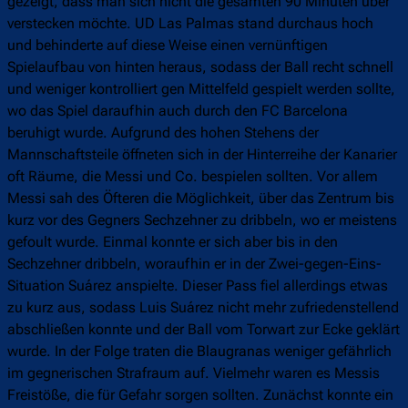
gezeigt, dass man sich nicht die gesamten 90 Minuten über
verstecken möchte. UD Las Palmas stand durchaus hoch
und behinderte auf diese Weise einen vernünftigen
Spielaufbau von hinten heraus, sodass der Ball recht schnell
und weniger kontrolliert gen Mittelfeld gespielt werden sollte,
wo das Spiel daraufhin auch durch den FC Barcelona
beruhigt wurde. Aufgrund des hohen Stehens der
Mannschaftsteile öffneten sich in der Hinterreihe der Kanarier
oft Räume, die Messi und Co. bespielen sollten. Vor allem
Messi sah des Öfteren die Möglichkeit, über das Zentrum bis
kurz vor des Gegners Sechzehner zu dribbeln, wo er meistens
gefoult wurde. Einmal konnte er sich aber bis in den
Sechzehner dribbeln, woraufhin er in der Zwei-gegen-Eins-
Situation Suárez anspielte. Dieser Pass fiel allerdings etwas
zu kurz aus, sodass Luis Suárez nicht mehr zufriedenstellend
abschließen konnte und der Ball vom Torwart zur Ecke geklärt
wurde. In der Folge traten die Blaugranas weniger gefährlich
im gegnerischen Strafraum auf. Vielmehr waren es Messis
Freistöße, die für Gefahr sorgen sollten. Zunächst konnte ein