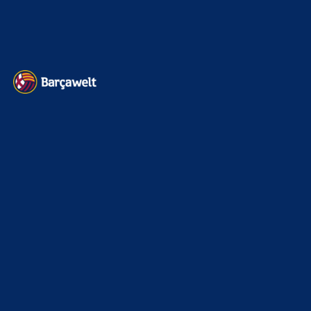
Barça zurück im Camp Nou: Der große Comeback-Tag in Bildern
22. November 2025
Heim und auswärts: Das sollen die Trikots von Barça für die Saison
2025/26 sein
6. Januar 2025
WEITERE KATEGORIEN
News
4691
xTop News
4116
La Liga
3264
Champions League
1112
Interview & PK
888
Sonstiges
675
Kader
626
Transfermarkt
599
Impressum