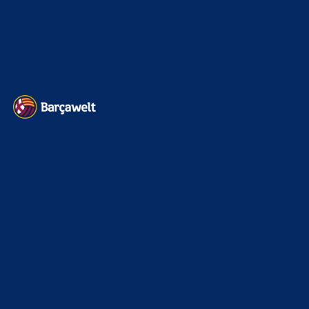
22. November 2025
Heim und auswärts: Das sollen die Trikots von Barça für die Saison
2025/26 sein
6. Januar 2025
WEITERE KATEGORIEN
News
4697
xTop News
4124
La Liga
3264
Champions League
1112
Interview & PK
888
Sonstiges
675
Kader
626
Transfermarkt
605
Impressum
Datenschutz