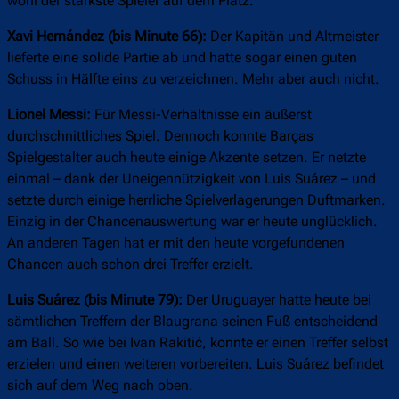
wohl der stärkste Spieler auf dem Platz.
Xavi Hernández (bis Minute 66):
Der Kapitän und Altmeister
lieferte eine solide Partie ab und hatte sogar einen guten
Schuss in Hälfte eins zu verzeichnen. Mehr aber auch nicht.
Lionel Messi:
Für Messi-Verhältnisse ein äußerst
durchschnittliches Spiel. Dennoch konnte Barças
Spielgestalter auch heute einige Akzente setzen. Er netzte
einmal – dank der Uneigennützigkeit von Luis Suárez – und
setzte durch einige herrliche Spielverlagerungen Duftmarken.
Einzig in der Chancenauswertung war er heute unglücklich.
An anderen Tagen hat er mit den heute vorgefundenen
Chancen auch schon drei Treffer erzielt.
Luis Suárez (bis Minute 79):
Der Uruguayer hatte heute bei
sämtlichen Treffern der Blaugrana seinen Fuß entscheidend
am Ball. So wie bei Ivan Rakitić, konnte er einen Treffer selbst
erzielen und einen weiteren vorbereiten. Luis Suárez befindet
sich auf dem Weg nach oben.