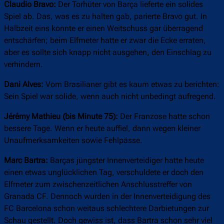
Claudio Bravo:
Der Torhüter von Barça lieferte ein solides
Spiel ab. Das, was es zu halten gab, parierte Bravo gut. In
Halbzeit eins konnte er einen Weitschuss gar überragend
entschärfen; beim Elfmeter hatte er zwar die Ecke erraten,
aber es sollte sich knapp nicht ausgehen, den Einschlag zu
verhindern.
Dani Alves:
Vom Brasilianer gibt es kaum etwas zu berichten:
Sein Spiel war solide, wenn auch nicht unbedingt aufregend.
Jérémy Mathieu (bis Minute 75):
Der Franzose hatte schon
bessere Tage. Wenn er heute auffiel, dann wegen kleiner
Unaufmerksamkeiten sowie Fehlpässe.
Marc Bartra:
Barças jüngster Innenverteidiger hatte heute
einen etwas unglücklichen Tag, verschuldete er doch den
Elfmeter zum zwischenzeitlichen Anschlusstreffer von
Granada CF. Dennoch wurden in der Innenverteidigung des
FC Barcelona schon weitaus schlechtere Darbietungen zur
Schau gestellt. Doch gewiss ist, dass Bartra schon sehr viel