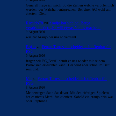
- Anzeige -
AKTUELLE USER-KOMMENTARE
CulersTony
zu
Duo soll Klub verlassen: „Ich gebe
ihnen diesen Ratschlag“
9. August 2026
Finde es fair vom Verein, den Spielern reinen Wein
einzuschenken
CulersTony
zu
Araújo hat sich bei Barça
verabschiedet: „Er will etwas Neues machen“
9. August 2026
Generell frage ich mich, ob die Zahlen welche veröffentlich
werden, der Wahrheit entsprechen. Bei einer AG wohl am
ehesten. Die…