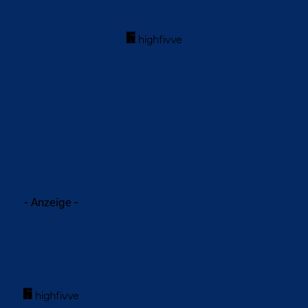
acebook
Twitter
WhatsApp
- Anzeige -