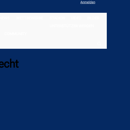
Anmelden
NEWS
WETTBEWERBE
STADION
VIDEO
BILDER
UNTERSTÜTZER WERDEN
COMMUNITY
echt