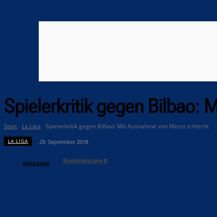
Spielerkritik gegen Bilbao:
Start
La Liga
Spielerkritik gegen Bilbao: Mit Ausnahme von Messi schlecht
LA LIGA
29. September 2018
Kommentare
0
siteadmin