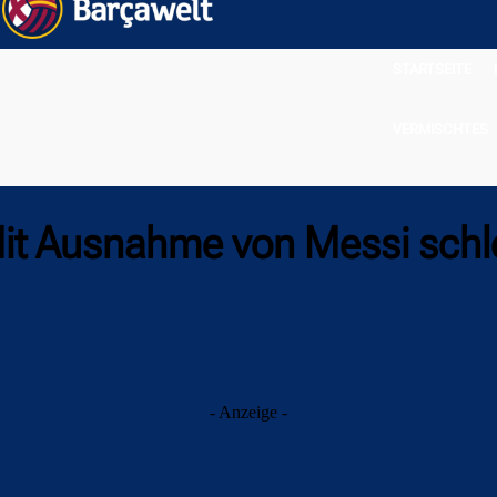
STARTSEITE
VERMISCHTES
 Mit Ausnahme von Messi schl
- Anzeige -