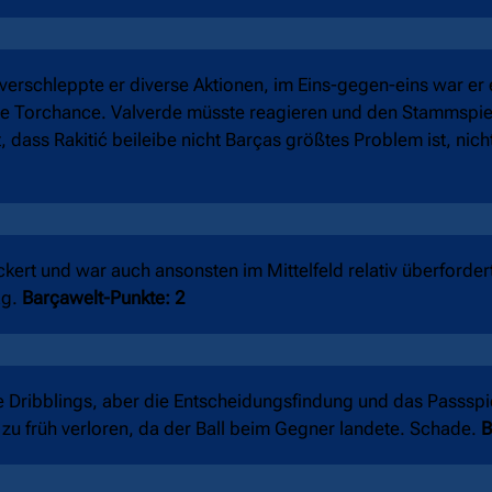
v verschleppte er diverse Aktionen, im Eins-gegen-eins war er
te Torchance. Valverde müsste reagieren und den Stammspiel
t, dass Rakitić beileibe nicht Barças größtes Problem ist, nich
ert und war auch ansonsten im Mittelfeld relativ überfordert.
ag.
Barçawelt-Punkte: 2
 Dribblings, aber die Entscheidungsfindung und das Passspi
 zu früh verloren, da der Ball beim Gegner landete. Schade.
B