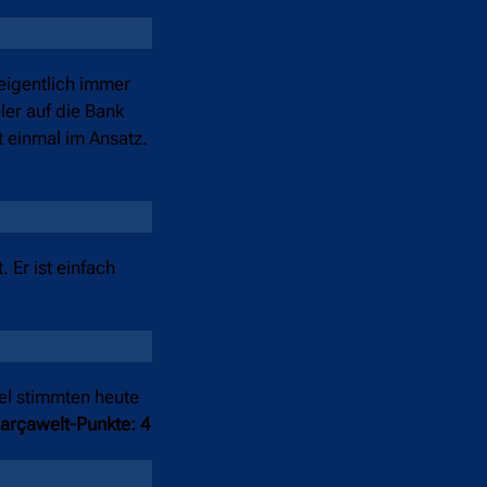
 eigentlich immer
er auf die Bank
t einmal im Ansatz.
 Er ist einfach
el stimmten heute
arçawelt-Punkte: 4