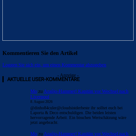
Kommentieren Sie den Artikel
Loggen Sie sich ein, um einen Kommentar abzugeben
- Anzeige -
AKTUELLE USER-KOMMENTARE
Mo
zu
Araújo-Hammer! Kapitän vor Wechsel nach
Liverpool
8. August 2026
@dinho84culer@cloudsistderbeste ihr solltet euch bei
Laporta & Deco entschuldigen. Die beiden leisten
hervorragende Arbeit. Ein bisschen Wertschätzung wäre
jetzt angebracht.
Mo
zu
Araújo-Hammer! Kapitän vor Wechsel nach