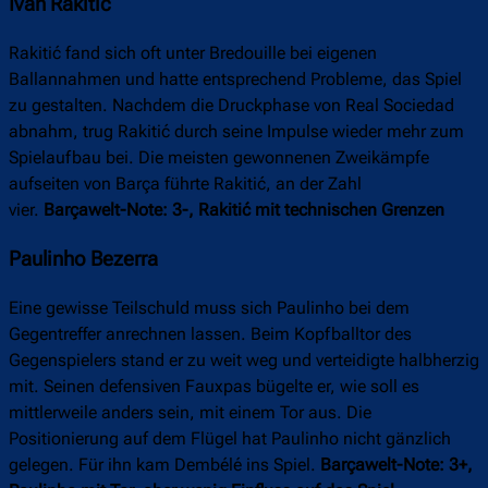
Ivan Rakitić
Rakitić fand sich oft unter Bredouille bei eigenen
Ballannahmen und hatte entsprechend Probleme, das Spiel
zu gestalten. Nachdem die Druckphase von Real Sociedad
abnahm, trug Rakitić durch seine Impulse wieder mehr zum
Spielaufbau bei. Die meisten gewonnenen Zweikämpfe
aufseiten von Barça führte Rakitić, an der Zahl
vier.
Barçawelt-Note: 3-, Rakitić mit technischen Grenzen
Paulinho Bezerra
Eine gewisse Teilschuld muss sich Paulinho bei dem
Gegentreffer anrechnen lassen. Beim Kopfballtor des
Gegenspielers stand er zu weit weg und verteidigte halbherzig
mit. Seinen defensiven Fauxpas bügelte er, wie soll es
mittlerweile anders sein, mit einem Tor aus. Die
Positionierung auf dem Flügel hat Paulinho nicht gänzlich
gelegen. Für ihn kam Dembélé ins Spiel.
Barçawelt-Note: 3+,