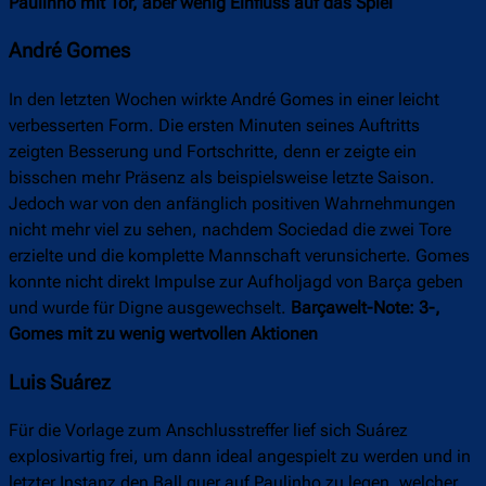
Paulinho mit Tor, aber wenig Einfluss auf das Spiel
André Gomes
In den letzten Wochen wirkte André Gomes in einer leicht
verbesserten Form. Die ersten Minuten seines Auftritts
zeigten Besserung und Fortschritte, denn er zeigte ein
bisschen mehr Präsenz als beispielsweise letzte Saison.
Jedoch war von den anfänglich positiven Wahrnehmungen
nicht mehr viel zu sehen, nachdem Sociedad die zwei Tore
erzielte und die komplette Mannschaft verunsicherte. Gomes
konnte nicht direkt Impulse zur Aufholjagd von Barça geben
und wurde für Digne ausgewechselt.
Barçawelt-Note: 3-,
Gomes mit zu wenig wertvollen Aktionen
Luis Suárez
Für die Vorlage zum Anschlusstreffer lief sich Suárez
explosivartig frei, um dann ideal angespielt zu werden und in
letzter Instanz den Ball quer auf Paulinho zu legen, welcher