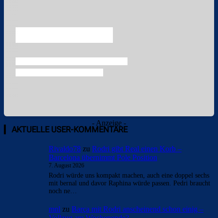
Überspringen
- Anzeige -
AKTUELLE USER-KOMMENTARE
Rivaldo78
zu
Rodri gibt Real einen Korb –
Barcelona übernimmt Pole Position
7. August 2026
Rodri würde uns kompakt machen, auch eine doppel sechs
mit bernal und davor Raphina würde passen. Pedri braucht
noch ne…
mnl
zu
Barça mit Rodri anscheinend schon einig –
Vollzug am Wochenende?