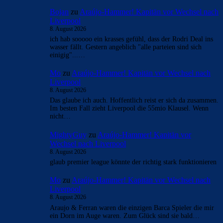
- Anzeige -
AKTUELLE USER-KOMMENTARE
Cule777
zu
Barça mit Rodri anscheinend schon einig
– Vollzug am Wochenende?
8. August 2026
Am Samstagmorgen, vor dem Barça-Spiel gegen
Nottingham Forest und Udinese im Pokal von Freiland-
Venedigen, ist die große Nachricht, dass Marc…
Bojan
zu
Araújo-Hammer! Kapitän vor Wechsel nach
Liverpool
8. August 2026