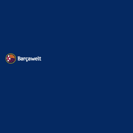
Barça zurück im Camp Nou: Der große Comeback-Tag in Bildern
22. November 2025
Heim und auswärts: Das sollen die Trikots von Barça für die Saison
2025/26 sein
6. Januar 2025
WEITERE KATEGORIEN
News
4695
xTop News
4121
La Liga
3264
Champions League
1112
Interview & PK
888
Sonstiges
675
Kader
626
Transfermarkt
603
Impressum