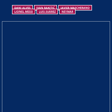
DANI ALVES
IVAN RAKITIĆ
JAVIER MASCHERANO
LIONEL MESSI
LUIS SUÁREZ
NEYMAR