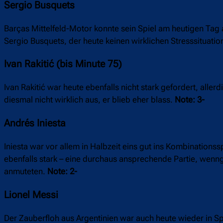
Sergio Busquets
Barças Mittelfeld-Motor konnte sein Spiel am heutigen Tag 
Sergio Busquets, der heute keinen wirklichen Stresssituati
Ivan Rakitić (bis Minute 75)
Ivan Rakitić war heute ebenfalls nicht stark gefordert, aller
diesmal nicht wirklich aus, er blieb eher blass.
Note: 3-
Andrés Iniesta
Iniesta war vor allem in Halbzeit eins gut ins Kombinationss
ebenfalls stark – eine durchaus ansprechende Partie, wenn
anmuteten.
Note: 2-
Lionel Messi
Der Zauberfloh aus Argentinien war auch heute wieder in Sp