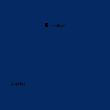
acebook
Twitter
WhatsApp
- Anzeige -