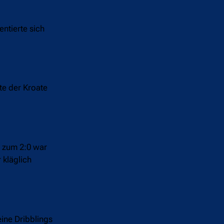
ntierte sich
lte der Kroate
t zum 2:0 war
 kläglich
eine Dribblings