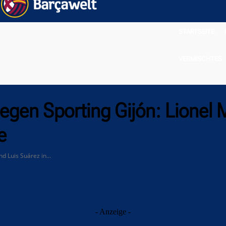
STARTSEITE
VERMISCHTES
gegen Sporting Gijón: Lionel 
e
d Luis Suárez in...
- Anzeige -