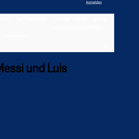
Anmelden
NEWS
WETTBEWERBE
STADION
VIDEO
BILDER
UNTERSTÜTZER WERDEN
COMMUNITY
Messi und Luis