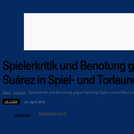
Spielerkritik und Benotung 
Suárez in Spiel- und Torlaun
Start
La Liga
Spielerkritik und Benotung gegen Sporting Gijón: Lionel Messi un
LA LIGA
24. April 2016
Kommentare
0
siteadmin