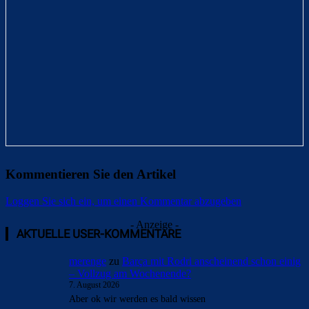
Kommentieren Sie den Artikel
Loggen Sie sich ein, um einen Kommentar abzugeben
- Anzeige -
AKTUELLE USER-KOMMENTARE
merenge
zu
Barça mit Rodri anscheinend schon einig
– Vollzug am Wochenende?
7. August 2026
Aber ok wir werden es bald wissen