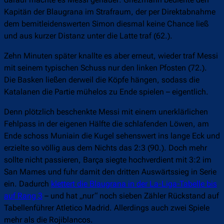
Kapitän der Blaugrana im Strafraum, der per Direktabnahme
dem bemitleidenswerten Simon diesmal keine Chance ließ
und aus kurzer Distanz unter die Latte traf (62.).
Zehn Minuten später knallte es aber erneut, wieder traf Messi
mit seinem typischen Schuss nur den linken Pfosten (72.).
Die Basken ließen derweil die Köpfe hängen, sodass die
Katalanen die Partie mühelos zu Ende spielen – eigentlich.
Denn plötzlich beschenkte Messi mit einem unerklärlichen
Fehlpass in der eigenen Hälfte die schlafenden Löwen, am
Ende schoss Muniain die Kugel sehenswert ins lange Eck und
erzielte so völlig aus dem Nichts das 2:3 (90.). Doch mehr
sollte nicht passieren, Barça siegte hochverdient mit 3:2 im
San Mames und fuhr damit den dritten Auswärtssieg in Serie
ein. Dadurch
klettert die Blaugrana in der La-Liga-Tabelle bis
auf Rang 3
– und hat „nur“ noch sieben Zähler Rückstand auf
Tabellenführer Atletico Madrid. Allerdings auch zwei Spiele
mehr als die Rojiblancos.