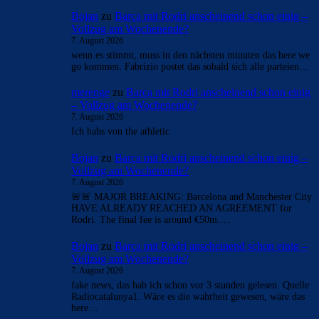
Bojan
zu
Barça mit Rodri anscheinend schon einig –
Vollzug am Wochenende?
7. August 2026
wenn es stimmt, muss in den nächsten minuten das here we
go kommen. Fabrizio postet das sobald sich alle parteien…
merenge
zu
Barça mit Rodri anscheinend schon einig
– Vollzug am Wochenende?
7. August 2026
Ich habs von the athletic
Bojan
zu
Barça mit Rodri anscheinend schon einig –
Vollzug am Wochenende?
7. August 2026
🚨🚨 MAJOR BREAKING: Barcelona and Manchester City
HAVE ALREADY REACHED AN AGREEMENT for
Rodri. The final fee is around €50m.…
Bojan
zu
Barça mit Rodri anscheinend schon einig –
Vollzug am Wochenende?
7. August 2026
fake news, das hab ich schon vor 3 stunden gelesen. Quelle
Radiocatalunya1. Wäre es die wahrheit gewesen, wäre das
here…