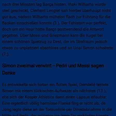
nach drei Minuten lag Barça hinten. Iñaki Williams wurde
steil geschickt, Clement Lenglet sah hierbei überhaupt nicht
gut aus, sodass Williams mühelos flach zur Führung für die
Basken einschießen konnte (3.). Der Fehlstart war perfekt,
doch um ein Haar hätte Barça postwendend die Antwort
gegeben. Über Messi und Griezmann kam die Kugel bei
einem schönen Spielzug zu Dest, der im Strafraum jedoch
etwas zu unplatziert abschloss und an Unai Simon scheiterte
(7.).
Simon zweimal verwirrt – Pedri und Messi sagen
Danke
Es entwickelte sich fortan ein flottes Spiel, Dembélé testete
Simon mit einem tückischen Aufsetzer als nächstes (13.),
ehe sich der Keeper Athletics dann einen Lapsus erlaubte:
Eine eigentlich völlig harmlose Flanke fing er nicht ab, de
Jong legte diese an der Torauslinie per Direktabnahme in die
Mitte auf Pedri, der mühelos ins leere Tor einköpfen konnte,