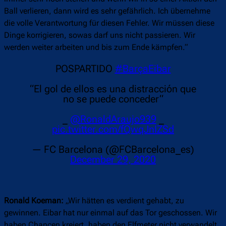
Ball verlieren, dann wird es sehr gefährlich. Ich übernehme
die volle Verantwortung für diesen Fehler. Wir müssen diese
Dinge korrigieren, sowas darf uns nicht passieren. Wir
werden weiter arbeiten und bis zum Ende kämpfen.“
POSPARTIDO
#BarçaEibar
“El gol de ellos es una distracción que
no se puede conceder“
_
@RonaldAraujo939
_
pic.twitter.com/fQwqJnIZSd
— FC Barcelona (@FCBarcelona_es)
December 29, 2020
Ronald Koeman:
„Wir hätten es verdient gehabt, zu
gewinnen. Eibar hat nur einmal auf das Tor geschossen. Wir
haben Chancen kreiert, haben den Elfmeter nicht verwandelt