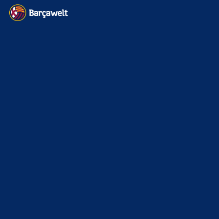
News
4697
xTop News
4124
La Liga
3264
Champions League
1112
Interview & PK
888
Sonstiges
675
Kader
626
Transfermarkt
605
Impressum
Datenschutz
Kontakt