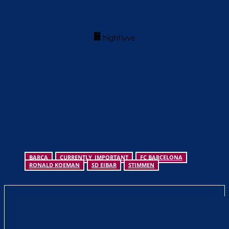
BARCA
CURRENTLY_IMPORTANT
FC BARCELONA
RONALD KOEMAN
SD EIBAR
STIMMEN