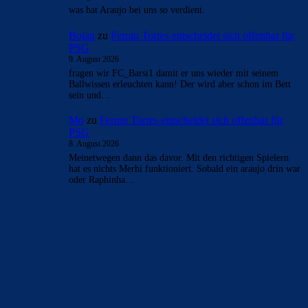
- Anzeige -
AKTUELLE USER-KOMMENTARE
CulersTony
zu
Duo soll Klub verlassen: „Ich gebe
ihnen diesen Ratschlag“
9. August 2026
Finde es fair vom Verein, den Spielern reinen Wein
einzuschenken
CulersTony
zu
Araújo hat sich bei Barça
verabschiedet: „Er will etwas Neues machen“
9. August 2026
Generell frage ich mich, ob die Zahlen welche veröffentlich
werden, der Wahrheit entsprechen. Bei einer AG wohl am
ehesten. Die…
Rivaldo78
zu
Araújo hat sich bei Barça
verabschiedet: „Er will etwas Neues machen“
9. August 2026
was hat Araujo bei uns so verdient.
Bojan
zu
Ferran Torres entscheidet sich offenbar für