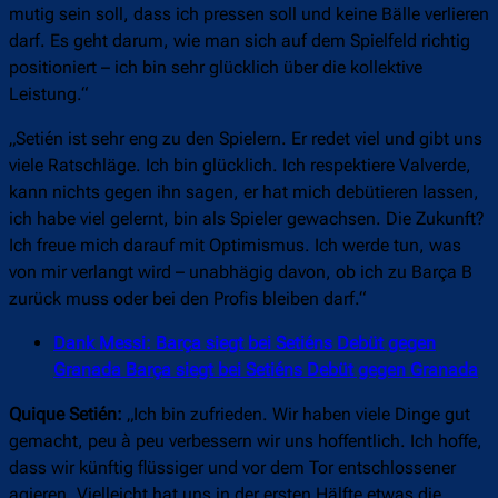
mutig sein soll, dass ich pressen soll und keine Bälle verlieren
darf. Es geht darum, wie man sich auf dem Spielfeld richtig
positioniert – ich bin sehr glücklich über die kollektive
Leistung.“
„Setién ist sehr eng zu den Spielern. Er redet viel und gibt uns
viele Ratschläge. Ich bin glücklich. Ich respektiere Valverde,
kann nichts gegen ihn sagen, er hat mich debütieren lassen,
ich habe viel gelernt, bin als Spieler gewachsen. Die Zukunft?
Ich freue mich darauf mit Optimismus. Ich werde tun, was
von mir verlangt wird – unabhägig davon, ob ich zu Barça B
zurück muss oder bei den Profis bleiben darf.“
Dank Messi: Barça siegt bei Setiéns Debüt gegen
Granada Barça siegt bei Setiéns Debüt gegen Granada
Quique Setién:
„Ich bin zufrieden. Wir haben viele Dinge gut
gemacht, peu à peu verbessern wir uns hoffentlich. Ich hoffe,
dass wir künftig flüssiger und vor dem Tor entschlossener
agieren. Vielleicht hat uns in der ersten Hälfte etwas die