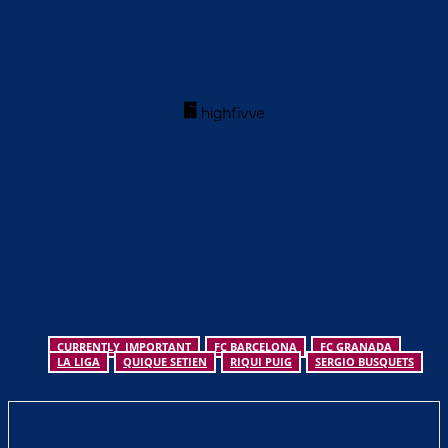
CURRENTLY_IMPORTANT
FC BARCELONA
FC GRANADA
LA LIGA
QUIQUE SETIEN
RIQUI PUIG
SERGIO BUSQUETS