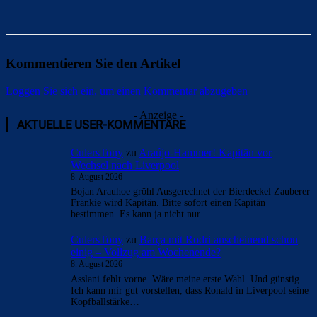
Kommentieren Sie den Artikel
Loggen Sie sich ein, um einen Kommentar abzugeben
- Anzeige -
AKTUELLE USER-KOMMENTARE
CulersTony
zu
Araújo-Hammer! Kapitän vor
Wechsel nach Liverpool
8. August 2026
Bojan Arauhoe gröhl Ausgerechnet der Bierdeckel Zauberer
Fränkie wird Kapitän. Bitte sofort einen Kapitän
bestimmen. Es kann ja nicht nur…
CulersTony
zu
Barça mit Rodri anscheinend schon
einig – Vollzug am Wochenende?
8. August 2026
Asslani fehlt vorne. Wäre meine erste Wahl. Und günstig.
Ich kann mir gut vorstellen, dass Ronald in Liverpool seine
Kopfballstärke…