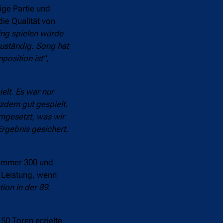
ige Partie und
ie Qualität von
ing spielen würde
zuständig. Song hat
position ist“
,
elt. Es war nur
tzdem gut gespielt.
mgesetzt, was wir
rgebnis gesichert.
Nummer 300 und
e Leistung, wenn
ion in der 89.
50 Toren erzielte