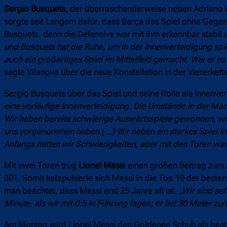
Sergio Busquets
, der überraschenderweise neben Adriano in
sorgte seit Langem dafür, dass Barça das Spiel ohne Gegento
Busquets, denn die Defensive war mit ihm erkennbar stabil 
und Busquets hat die Ruhe, um in der Innenverteidigung spiel
auch ein großartiges Spiel im Mittelfeld gemacht. Wie er es
sagte Vilanova über die neue Konstellation in der Viererkett
Sergio Busquets über das Spiel und seine Rolle als Innenver
eine vorläufige Innenverteidigung. Die Umstände in der Man
Wir haben bereits schwierige Auswärtsspiele gewonnen, wi
uns vorgenommen haben […] Wir haben ein starkes Spiel in
Anfangs hatten wir Schwierigkeiten, aber mit den Toren ware
Mit zwei Toren trug
Lionel Mess
i einen großen Beitrag zum
301. Somit katapultierte sich Messi in die Top 10 der best
man beachtet, dass Messi erst 25 Jahre alt ist.
„Wir sind se
Minute, als wir mit 0:5 in Führung lagen; er lief 30 Meter zu
Am Montag wird Lionel Messi den Goldenen Schuh als beste