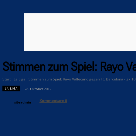
Stimmen zum Spiel: Rayo Va
Start
La Liga
Stimmen zum Spiel: Rayo Vallecano gegen FC Barcelona - 27.1
LA LIGA
28. Oktober 2012
Kommentare
0
siteadmin