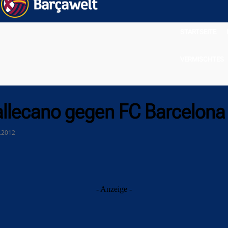
STARTSEITE
VERMISCHTES
llecano gegen FC Barcelona
0.2012
- Anzeige -