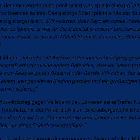
 der Innenverteidigung positioniert war, spielte eine großart
r beenden konnte. Das gestrige Spiel spricht eindeutig für d
und gut organisiert.
„Wir wussten, dass Rayo ein hohes Press
en zu können. Er war für die Stabilität in unserer Defensive 
 immer macht, wenn er im Mittelfeld spielt, da es seine Stamm
e.
teidiger:
„Ich habe mit Adriano in der Innenverteidigung gespi
nschaft erfordern eine andere Defensive, aber wir haben tro
e zum Beispiel gegen Osasuna oder Getafe. Wir haben das u
 einem unangenehmen Stadion gespielt und ein großartiges E
n wir sicherer.“
 Auswärtssieg gegen Vallecano bei. Es waren seine Treffer 
en Torschützen in der Primera División. Eine außergewöhnlich
hr zufrieden mit Leo. Aber ich denke noch immer an eine Situat
rück, um einen Eckball zu verteidigen.“
r Torschütze Europas der vergangenen Saison erhalten. Mit 