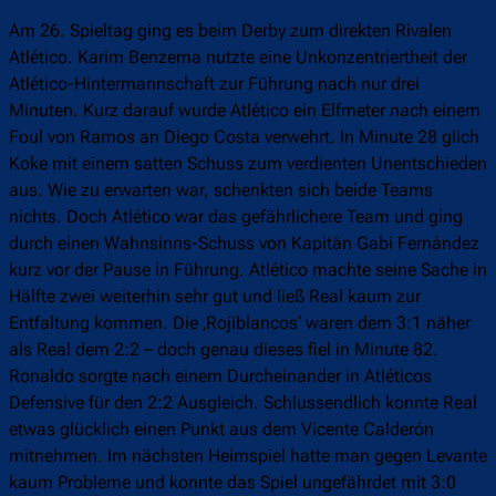
Am 26. Spieltag ging es beim Derby zum direkten Rivalen
Atlético. Karim Benzema nutzte eine Unkonzentriertheit der
Atlético-Hintermannschaft zur Führung nach nur drei
Minuten. Kurz darauf wurde Atlético ein Elfmeter nach einem
Foul von Ramos an Diego Costa verwehrt. In Minute 28 glich
Koke mit einem satten Schuss zum verdienten Unentschieden
aus. Wie zu erwarten war, schenkten sich beide Teams
nichts. Doch Atlético war das gefährlichere Team und ging
durch einen Wahnsinns-Schuss von Kapitän Gabi Fernández
kurz vor der Pause in Führung. Atlético machte seine Sache in
Hälfte zwei weiterhin sehr gut und ließ Real kaum zur
Entfaltung kommen. Die ‚Rojiblancos‘ waren dem 3:1 näher
als Real dem 2:2 – doch genau dieses fiel in Minute 82.
Ronaldo sorgte nach einem Durcheinander in Atléticos
Defensive für den 2:2 Ausgleich. Schlussendlich konnte Real
etwas glücklich einen Punkt aus dem Vicente Calderón
mitnehmen. Im nächsten Heimspiel hatte man gegen Levante
kaum Probleme und konnte das Spiel ungefährdet mit 3:0