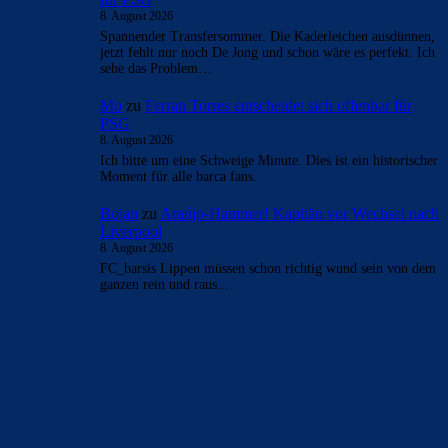
für PSG
8. August 2026
Meinst du, weil Messis Vater verstorben ist?
Azulgrana
zu
Ferran Torres entscheidet sich offenbar
für PSG
8. August 2026
Spannender Transfersommer. Die Kaderleichen ausdünnen,
jetzt fehlt nur noch De Jong und schon wäre es perfekt. Ich
sehe das Problem…
Mo
zu
Ferran Torres entscheidet sich offenbar für
PSG
8. August 2026
Ich bitte um eine Schweige Minute. Dies ist ein historischer
Moment für alle barca fans.
Bojan
zu
Araújo-Hammer! Kapitän vor Wechsel nach
Liverpool
8. August 2026
FC_barsis Lippen müssen schon richtig wund sein von dem
ganzen rein und raus...