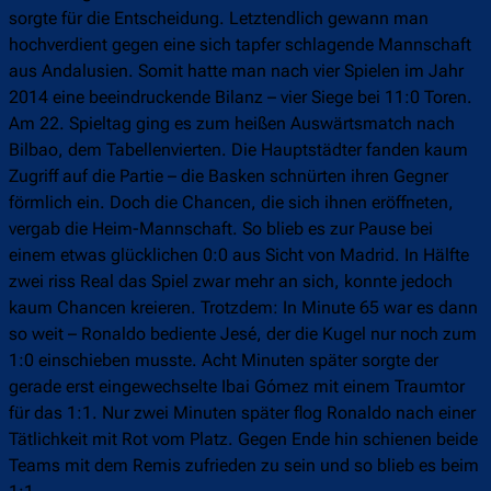
sorgte für die Entscheidung. Letztendlich gewann man
hochverdient gegen eine sich tapfer schlagende Mannschaft
aus Andalusien. Somit hatte man nach vier Spielen im Jahr
2014 eine beeindruckende Bilanz – vier Siege bei 11:0 Toren.
Am 22. Spieltag ging es zum heißen Auswärtsmatch nach
Bilbao, dem Tabellenvierten. Die Hauptstädter fanden kaum
Zugriff auf die Partie – die Basken schnürten ihren Gegner
förmlich ein. Doch die Chancen, die sich ihnen eröffneten,
vergab die Heim-Mannschaft. So blieb es zur Pause bei
einem etwas glücklichen 0:0 aus Sicht von Madrid. In Hälfte
zwei riss Real das Spiel zwar mehr an sich, konnte jedoch
kaum Chancen kreieren. Trotzdem: In Minute 65 war es dann
so weit – Ronaldo bediente Jesé, der die Kugel nur noch zum
1:0 einschieben musste. Acht Minuten später sorgte der
gerade erst eingewechselte Ibai Gómez mit einem Traumtor
für das 1:1. Nur zwei Minuten später flog Ronaldo nach einer
Tätlichkeit mit Rot vom Platz. Gegen Ende hin schienen beide
Teams mit dem Remis zufrieden zu sein und so blieb es beim