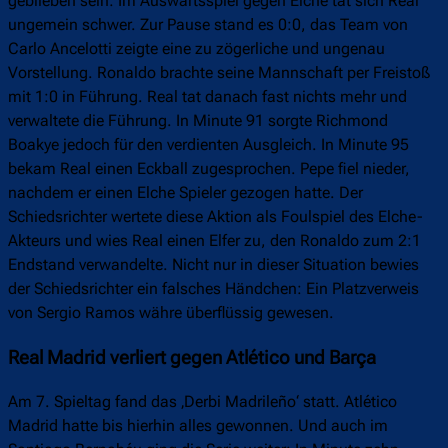
geblieben sein: Im Auswärtsspiel gegen Elche tat sich Real
ungemein schwer. Zur Pause stand es 0:0, das Team von
Carlo Ancelotti zeigte eine zu zögerliche und ungenau
Vorstellung. Ronaldo brachte seine Mannschaft per Freistoß
mit 1:0 in Führung. Real tat danach fast nichts mehr und
verwaltete die Führung. In Minute 91 sorgte Richmond
Boakye jedoch für den verdienten Ausgleich. In Minute 95
bekam Real einen Eckball zugesprochen. Pepe fiel nieder,
nachdem er einen Elche Spieler gezogen hatte. Der
Schiedsrichter wertete diese Aktion als Foulspiel des Elche-
Akteurs und wies Real einen Elfer zu, den Ronaldo zum 2:1
Endstand verwandelte. Nicht nur in dieser Situation bewies
der Schiedsrichter ein falsches Händchen: Ein Platzverweis
von Sergio Ramos währe überflüssig gewesen.
Real Madrid verliert gegen Atlético und Barça
Am 7. Spieltag fand das ‚Derbi Madrileño‘ statt. Atlético
Madrid hatte bis hierhin alles gewonnen. Und auch im