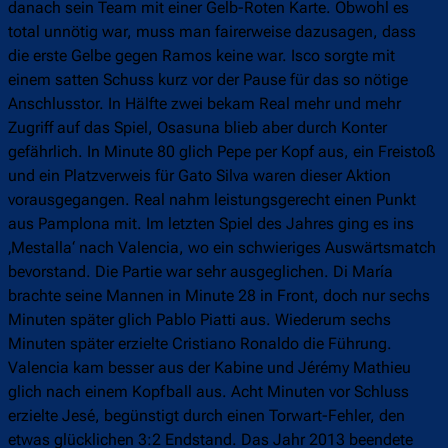
danach sein Team mit einer Gelb-Roten Karte. Obwohl es
total unnötig war, muss man fairerweise dazusagen, dass
die erste Gelbe gegen Ramos keine war. Isco sorgte mit
einem satten Schuss kurz vor der Pause für das so nötige
Anschlusstor. In Hälfte zwei bekam Real mehr und mehr
Zugriff auf das Spiel, Osasuna blieb aber durch Konter
gefährlich. In Minute 80 glich Pepe per Kopf aus, ein Freistoß
und ein Platzverweis für Gato Silva waren dieser Aktion
vorausgegangen. Real nahm leistungsgerecht einen Punkt
aus Pamplona mit. Im letzten Spiel des Jahres ging es ins
‚Mestalla‘ nach Valencia, wo ein schwieriges Auswärtsmatch
bevorstand. Die Partie war sehr ausgeglichen. Di María
brachte seine Mannen in Minute 28 in Front, doch nur sechs
Minuten später glich Pablo Piatti aus. Wiederum sechs
Minuten später erzielte Cristiano Ronaldo die Führung.
Valencia kam besser aus der Kabine und Jérémy Mathieu
glich nach einem Kopfball aus. Acht Minuten vor Schluss
erzielte Jesé, begünstigt durch einen Torwart-Fehler, den
etwas glücklichen 3:2 Endstand. Das Jahr 2013 beendete