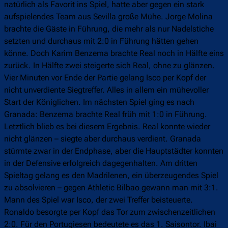
natürlich als Favorit ins Spiel, hatte aber gegen ein stark
aufspielendes Team aus Sevilla große Mühe. Jorge Molina
brachte die Gäste in Führung, die mehr als nur Nadelstiche
setzten und durchaus mit 2:0 in Führung hätten gehen
könne. Doch Karim Benzema brachte Real noch in Hälfte eins
zurück. In Hälfte zwei steigerte sich Real, ohne zu glänzen.
Vier Minuten vor Ende der Partie gelang Isco per Kopf der
nicht unverdiente Siegtreffer. Alles in allem ein mühevoller
Start der Königlichen. Im nächsten Spiel ging es nach
Granada: Benzema brachte Real früh mit 1:0 in Führung.
Letztlich blieb es bei diesem Ergebnis. Real konnte wieder
nicht glänzen – siegte aber durchaus verdient. Granada
stürmte zwar in der Endphase, aber die Hauptstädter konnten
in der Defensive erfolgreich dagegenhalten. Am dritten
Spieltag gelang es den Madrilenen, ein überzeugendes Spiel
zu absolvieren – gegen Athletic Bilbao gewann man mit 3:1.
Mann des Spiel war Isco, der zwei Treffer beisteuerte.
Ronaldo besorgte per Kopf das Tor zum zwischenzeitlichen
2:0. Für den Portugiesen bedeutete es das 1. Saisontor. Ibai