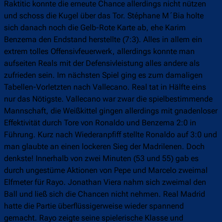
Raktitic konnte die erneute Chance allerdings nicht nützen
und schoss die Kugel über das Tor. Stéphane M´Bia holte
sich danach noch die Gelb-Rote Karte ab, ehe Karim
Benzema den Endstand herstellte (7:3). Alles in allem ein
extrem tolles Offensivfeuerwerk, allerdings konnte man
aufseiten Reals mit der Defensivleistung alles andere als
zufrieden sein. Im nächsten Spiel ging es zum damaligen
Tabellen-Vorletzten nach Vallecano. Real tat in Hälfte eins
nur das Nötigste. Vallecano war zwar die spielbestimmende
Mannschaft, die Weißkittel gingen allerdings mit gnadenloser
Effektivität durch Tore von Ronaldo und Benzema 2:0 in
Führung. Kurz nach Wiederanpfiff stellte Ronaldo auf 3:0 und
man glaubte an einen lockeren Sieg der Madrilenen. Doch
denkste! Innerhalb von zwei Minuten (53 und 55) gab es
durch ungestüme Aktionen von Pepe und Marcelo zweimal
Elfmeter für Rayo. Jonathan Viera nahm sich zweimal den
Ball und ließ sich die Chancen nicht nehmen. Real Madrid
hatte die Partie überflüssigerweise wieder spannend
gemacht. Rayo zeigte seine spielerische Klasse und