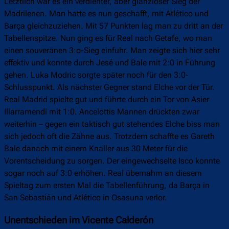
Letztlich war es ein verdienter, aber glanzloser Sieg der
Madrilenen. Man hatte es nun geschafft, mit Atlético und
Barça gleichzuziehen. Mit 57 Punkten lag man zu dritt an der
Tabellenspitze. Nun ging es für Real nach Getafe, wo man
einen souveränen 3:o-Sieg einfuhr. Man zeigte sich hier sehr
effektiv und konnte durch Jesé und Bale mit 2:0 in Führung
gehen. Luka Modric sorgte später noch für den 3:0-
Schlusspunkt. Als nächster Gegner stand Elche vor der Tür.
Real Madrid spielte gut und führte durch ein Tor von Asier
Illarramendi mit 1:0. Ancelottis Mannen drückten zwar
weiterhin – gegen ein taktisch gut stehendes Elche biss man
sich jedoch oft die Zähne aus. Trotzdem schaffte es Gareth
Bale danach mit einem Knaller aus 30 Meter für die
Vorentscheidung zu sorgen. Der eingewechselte Isco konnte
sogar noch auf 3:0 erhöhen. Real übernahm an diesem
Spieltag zum ersten Mal die Tabellenführung, da Barça in
San Sebastián und Atlético in Osasuna verlor.
Unentschieden im Vicente Calderón