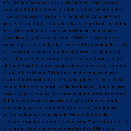
Real dominierte von da an das Geschehen. Espanyol war
zwar bemüht, fand aber kein Durchkommen, während Real
Chancen für einen höheren Sieg liegen ließ. Anschließend
ging es für die Königlichen nach Sevilla, zum Tabellenletzten
Betis. Bekanntlich tat man sich im Hinspiel sehr schwer.
Doch diesmal gab man sich keine Blöße – man wurde nie
wirklich gefordert und landete einen 5:0-Kantersieg. Ronaldo
mit einem tollen Schuss und Bale per Freistoß stellten früh
auf 2:0. Vor der Pause konnte Benzema sogar noch auf 3:0
erhöhen. Àngel di María sorgte mit einem weiteren Traumtor
für das 4:0. In Minute 90 durfte auch der Eingewechselte
Alvaro Morata noch über einen Treffer jubeln. Alles in allem
ein ungefährdeter Triumph für die Madrilenen. Zuhause ging
es nun gegen Granada. Zur Halbzeit stand es wieder einmal
0:0. Real war zwar drückend überlegen, Chancen konnte
man sich gegen ein kämpfendes Team aus Granada nur
äußerst selten herausspielen. In Minute 56 dann die
Erlösung: Ronaldo traf und brachte seine Mannschaft mit 1:0
in Führung. Real machte weiterhin Druck und Benzema