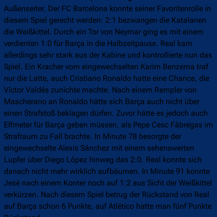
Außenseiter. Der FC Barcelona konnte seiner Favoritenrolle in
diesem Spiel gerecht werden: 2:1 bezwangen die Katalanen
die Weißkittel. Durch ein Tor von Neymar ging es mit einem
verdienten 1:0 für Barça in die Halbzeitpause. Real kam
allerdings sehr stark aus der Kabine und kontrollierte nun das
Spiel. Ein Kracher vom eingewechselten Karim Benzema traf
nur die Latte, auch Cristiano Ronaldo hatte eine Chance, die
Víctor Valdés zunichte machte. Nach einem Rempler von
Mascherano an Ronaldo hätte sich Barça auch nicht über
einen Strafstoß beklagen dürfen. Zuvor hätte es jedoch auch
Elfmeter für Barça geben müssen, als Pepe Cesc Fàbregas im
Strafraum zu Fall brachte. In Minute 78 besorgte der
eingewechselte Alexis Sánchez mit einem sehenswerten
Lupfer über Diego López hinweg das 2:0. Real konnte sich
danach nicht mehr wirklich aufbäumen. In Minute 91 konnte
Jesé nach einem Konter noch auf 1:2 aus Sicht der Weißkittel
verkürzen. Nach diesem Spiel betrug der Rückstand von Real
auf Barça schon 6 Punkte, auf Atlético hatte man fünf Punkte