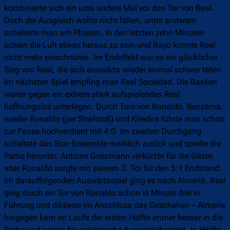
kombinierte sich ein ums andere Mal vor das Tor von Real.
Doch der Ausgleich wollte nicht fallen, unter anderem
scheiterte man am Pfosten. In den letzten zehn Minuten
schien die Luft etwas heraus zu sein und Rayo konnte Real
nicht mehr einschnüren. Im Endeffekt war es ein glücklicher
Sieg von Real, die sich auswärts wieder einmal schwer taten.
Im nächsten Spiel empfing man Real Sociedad. Die Basken
waren gegen ein extrem stark aufspielendes Real
hoffnungslos unterlegen. Durch Tore von Ronaldo, Benzema,
wieder Ronaldo (per Strafstoß) und Khedira führte man schon
zur Pause hochverdient mit 4:0. Im zweiten Durchgang
schaltete das Star-Ensemble merklich zurück und spielte die
Partie herunter. Antoine Griezmann verkürzte für die Gäste,
aber Ronaldo sorgte mit seinem 3. Tor für den 5:1 Endstand.
Im darauffolgenden Auswärtsspiel ging es nach Almeriá. Real
ging durch ein Tor von Ronaldo schon in Minute drei in
Führung und diktierte im Anschluss das Geschehen – Almería
hingegen kam im Laufe der ersten Hälfte immer besser in die
Partie und sorgte für spielerische Ausgeglichenheit. In Hälfte