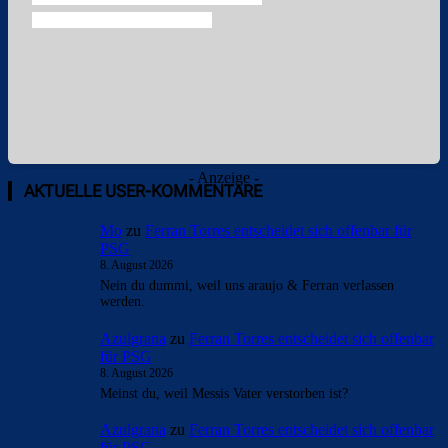
- Anzeige -
AKTUELLE USER-KOMMENTARE
Mo
zu
Ferran Torres entscheidet sich offenbar für
PSG
8. August 2026
Nein du dummi, weil uns araujo & Ferran verlassen
werden.
Azulgrana
zu
Ferran Torres entscheidet sich offenbar