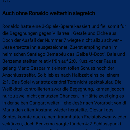
1:1.
Auch ohne Ronaldo weiterhin siegreich
Ronaldo hatte eine 3-Spiele-Sperre kassiert und fiel somit für
die Begegnungen gegen Villarreal, Getafe und Elche aus.
Doch der Ausfall der Nummer 7 wiegte nicht allzu schwer –
Jesé ersetzte ihn ausgezeichnet. Zuerst empfing man im
heimischen Santiago Bernabéu das ‚Gelbe U-Boot‘. Bale und
Benzema stellten relativ früh auf 2:0. Kurz vor der Pause
gelang Mario Gaspar mit einem tollen Schuss noch der
Anschlusstreffer. So blieb es nach Halbzeit eins bei einem
2:1. Das Spiel war trotz der drei Tore nicht spektakulär. Die
Weißkittel kontrollierten zwar die Begegnung, kamen jedoch
nur zu zwei nicht genutzten Chancen. In Hälfte zwei ging es
in der selben Gangart weiter – ehe Jesé nach Vorarbeit von dí
Maria den alten Abstand wieder herstellte. Giovani dos
Santos konnte nach einem traumhaften Freistoß zwar wieder
verkürzen, doch Benzema sorgte für den 4:2-Schlusspunkt.