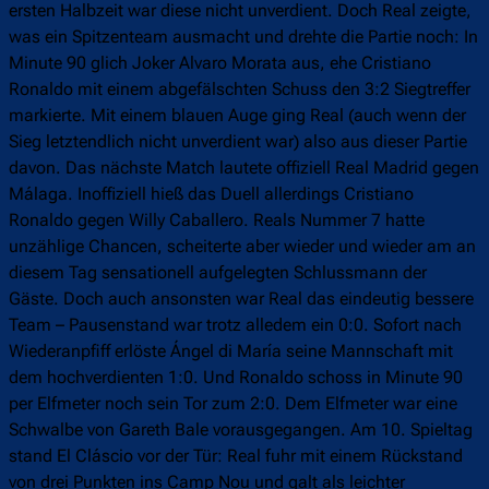
ersten Halbzeit war diese nicht unverdient. Doch Real zeigte,
was ein Spitzenteam ausmacht und drehte die Partie noch: In
Minute 90 glich Joker Alvaro Morata aus, ehe Cristiano
Ronaldo mit einem abgefälschten Schuss den 3:2 Siegtreffer
markierte. Mit einem blauen Auge ging Real (auch wenn der
Sieg letztendlich nicht unverdient war) also aus dieser Partie
davon. Das nächste Match lautete offiziell Real Madrid gegen
Málaga. Inoffiziell hieß das Duell allerdings Cristiano
Ronaldo gegen Willy Caballero. Reals Nummer 7 hatte
unzählige Chancen, scheiterte aber wieder und wieder am an
diesem Tag sensationell aufgelegten Schlussmann der
Gäste. Doch auch ansonsten war Real das eindeutig bessere
Team – Pausenstand war trotz alledem ein 0:0. Sofort nach
Wiederanpfiff erlöste Ángel di María seine Mannschaft mit
dem hochverdienten 1:0. Und Ronaldo schoss in Minute 90
per Elfmeter noch sein Tor zum 2:0. Dem Elfmeter war eine
Schwalbe von Gareth Bale vorausgegangen. Am 10. Spieltag
stand El Cláscio vor der Tür: Real fuhr mit einem Rückstand
von drei Punkten ins Camp Nou und galt als leichter