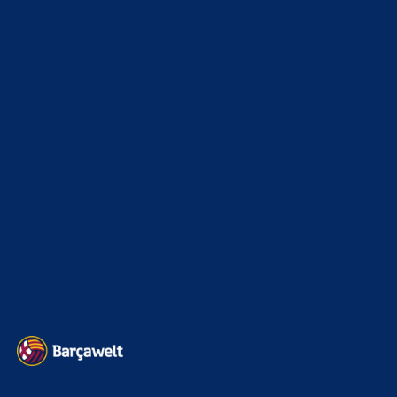
Clouds: Experte
zu
Araújo-Hammer! Kapitän vor
Wechsel nach Liverpool
8. August 2026
Abwarten.
Bojan
zu
Araújo-Hammer! Kapitän vor Wechsel nach
Liverpool
8. August 2026
Der Meinung war deine Mum letztens aber nicht...
BILDERGALERIEN
Barça zurück im Camp Nou: Der große Comeback-Tag in Bildern
22. November 2025
Heim und auswärts: Das sollen die Trikots von Barça für die Saison
2025/26 sein
6. Januar 2025
WEITERE KATEGORIEN
News
4695