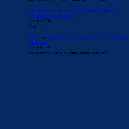
- Anzeige -
AKTUELLE USER-KOMMENTARE
Mo
zu
Ferran Torres entscheidet sich offenbar für
PSG
8. August 2026
Ich bitte um eine Schweige Minute. Dies ist ein historischer
Moment für alle barca fans.
Bojan
zu
Araújo-Hammer! Kapitän vor Wechsel nach
Liverpool
8. August 2026
FC_barsis Lippen müssen schon richtig wund sein von dem
ganzen rein und raus...
Bojan
zu
Araújo-Hammer! Kapitän vor Wechsel nach
Liverpool
8. August 2026
ja ok das würd ich ja gern aber die Herren gehn einfach
nicht ans Telefon... Ist nur eine Vermutung btw…