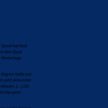
 Somit hat Real
ch dem Spiel
r Niederlage
r Gegner hatte uns
en jetzt Antworten
fzubauen. […] Die
und das ganz