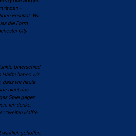
nders große Sorgen
m finden –
gen Resultat. Wir
uss die Form
chester City
 Punkte Unterschied
n Hälfte haben wir
, dass wir heute
de nicht das
iges Spiel gegen
en. Ich denke,
er zweiten Hälfte
t wirklich geholfen,