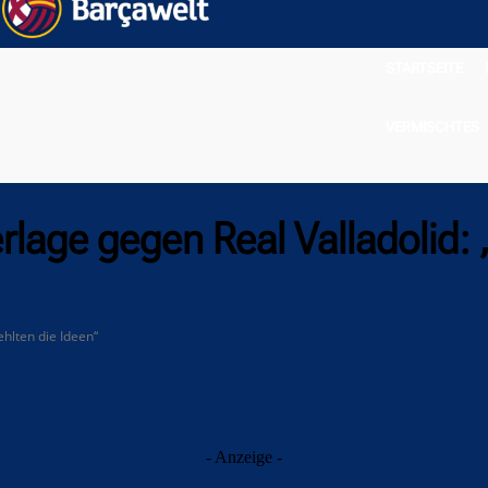
STARTSEITE
VERMISCHTES
lage gegen Real Valladolid: 
ehlten die Ideen“
- Anzeige -