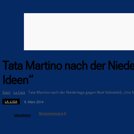
Tata Martino nach der Nieder
Ideen“
Start
La Liga
Tata Martino nach der Niederlage gegen Real Valladolid: „Uns f
LA LIGA
8. März 2014
Kommentare
0
siteadmin