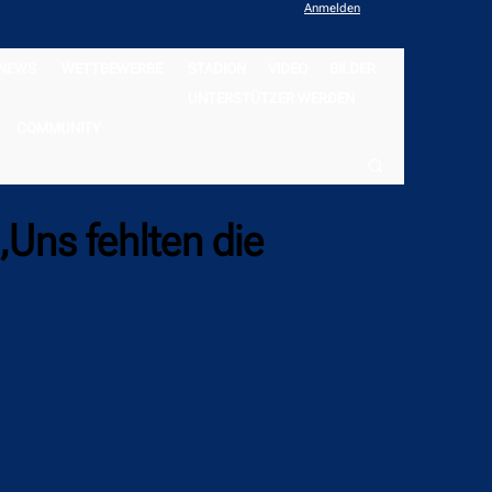
Anmelden
NEWS
WETTBEWERBE
STADION
VIDEO
BILDER
UNTERSTÜTZER WERDEN
COMMUNITY
„Uns fehlten die