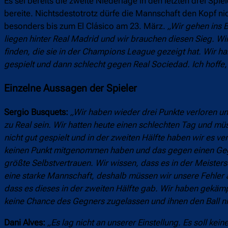
Es sei bereits die zweite Niederlage in den letzten drei S
bereite. Nichtsdestotrotz dürfe die Mannschaft den Kopf ni
besonders bis zum El Clásico am 23. März.
„Wir gehen ins 
liegen hinter Real Madrid und wir brauchen diesen Sieg. W
finden, die sie in der Champions League gezeigt hat. Wir h
gespielt und dann schlecht gegen Real Sociedad. Ich hoffe, 
Einzelne Aussagen der Spieler
Sergio Busquets:
„Wir haben wieder drei Punkte verloren und
zu Real sein. Wir hatten heute einen schlechten Tag und müs
nicht gut gespielt und in der zweiten Hälfte haben wir es ve
keinen Punkt mitgenommen haben und das gegen einen Gegne
größte Selbstvertrauen. Wir wissen, dass es in der Meiste
eine starke Mannschaft, deshalb müssen wir unsere Fehler 
dass es dieses in der zweiten Hälfte gab. Wir haben gekäm
keine Chance des Gegners zugelassen und ihnen den Ball ni
Dani Alves:
„Es lag nicht an unserer Einstellung. Es soll kei