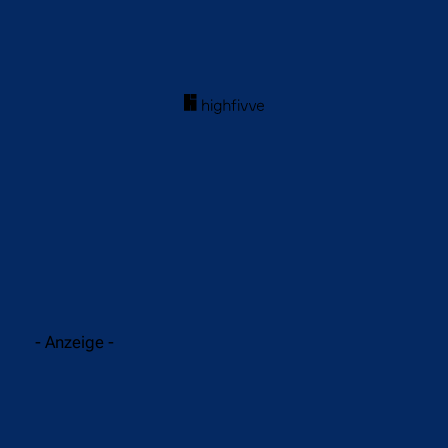
acebook
Twitter
WhatsApp
- Anzeige -