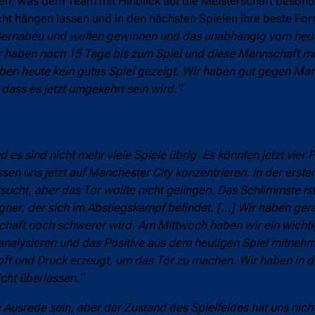
pielen, was dem Team mit Hinblick auf die Meisterschaft beso
cht hängen lassen und in den nächsten Spielen ihre beste For
Bernabéu und wollen gewinnen und das unabhängig vom heuti
ir haben noch 15 Tage bis zum Spiel und diese Mannschaft m
aben heute kein gutes Spiel gezeigt. Wir haben gut gegen Man
dass es jetzt umgekehrt sein wird.“
 es sind nicht mehr viele Spiele übrig. Es könnten jetzt vier
sen uns jetzt auf Manchester City konzentrieren. In der erste
rsucht, aber das Tor wollte nicht gelingen. Das Schlimmste ist
r, der sich im Abstiegskampf befindet. […] Wir haben gera
rschaft noch schwerer wird. Am Mittwoch haben wir ein wicht
analysieren und das Positive aus dem heutigen Spiel mitnehm
pft und Druck erzeugt, um das Tor zu machen. Wir haben in d
cht überlassen.“
ne Ausrede sein, aber der Zustand des Spielfeldes hat uns nich