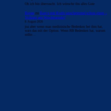
Bojan
zu
Araújo-Hammer! Kapitän vor Wechsel nach
Liverpool
8. August 2026
Erst Lewa dann Ter Stegen, jetzt Arauhoe, dann noch
Torres... langsam aber sich wird man das Deadwood los.
Sind noch…
Clouds: Experte
zu
Araújo-Hammer! Kapitän vor
Wechsel nach Liverpool
8. August 2026
Eine gute Nachricht nach der anderen. Bzgl Rodri sind sich
auch alle Parteien einig, dass der Transfer über die
Bühne…
Johnny85
zu
Araújo-Hammer! Kapitän vor Wechsel
nach Liverpool
8. August 2026
ich hoffe falls es eine Kaufoption gibt, die mindestens bei
50 M. liegt.
JustLup1337
zu
Araújo-Hammer! Kapitän vor
Wechsel nach Liverpool
8. August 2026
Oh ich bin überrascht. Ich wünsche ihn alles Gute