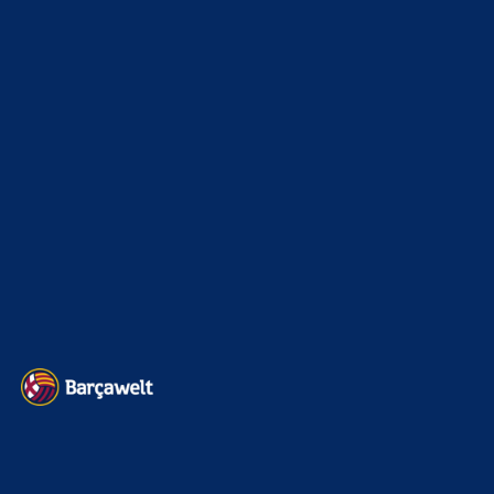
Bojan
zu
Barça mit Rodri anscheinend schon einig –
Vollzug am Wochenende?
8. August 2026
joa aber wenn man medizinische Bedenken bei ihm hat,
wars das mit der Option. Wenn RB Bedenken hat, warum
sollte…
BILDERGALERIEN
Barça zurück im Camp Nou: Der große Comeback-Tag in Bildern
22. November 2025
Heim und auswärts: Das sollen die Trikots von Barça für die Saison
2025/26 sein
6. Januar 2025
WEITERE KATEGORIEN
News
4694
xTop News
4119
La Liga
3264