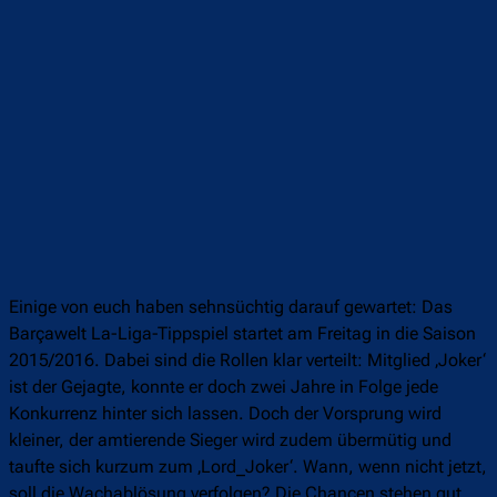
Einige von euch haben sehnsüchtig darauf gewartet: Das
Barçawelt La-Liga-Tippspiel startet am Freitag in die Saison
2015/2016. Dabei sind die Rollen klar verteilt: Mitglied ‚Joker‘
ist der Gejagte, konnte er doch zwei Jahre in Folge jede
Konkurrenz hinter sich lassen. Doch der Vorsprung wird
kleiner, der amtierende Sieger wird zudem übermütig und
taufte sich kurzum zum ‚Lord_Joker‘. Wann, wenn nicht jetzt,
soll die Wachablösung verfolgen? Die Chancen stehen gut,