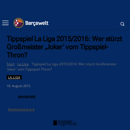
Tippspiel La Liga 2015/2016: Wer stürzt
Großmeister ‚Joker‘ vom Tippspiel-
Thron?
Start
La Liga
Tippspiel La Liga 2015/2016: Wer stürzt Großmeister
'Joker' vom Tippspiel-Thron?
LA LIGA
18. August 2015
spongebob
Kommentare
0
- Anzeige -