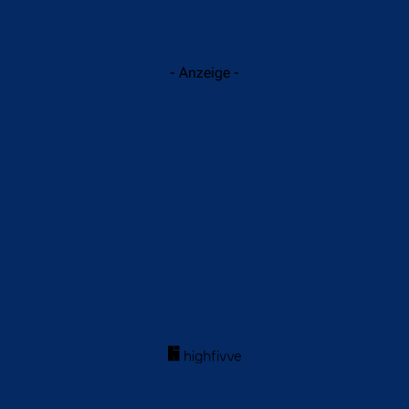
- Anzeige -