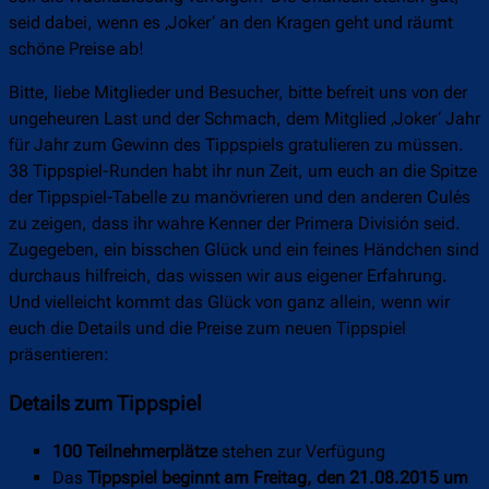
seid dabei, wenn es ‚Joker‘ an den Kragen geht und räumt
schöne Preise ab!
Bitte, liebe Mitglieder und Besucher, bitte befreit uns von der
ungeheuren Last und der Schmach, dem Mitglied ‚Joker‘ Jahr
für Jahr zum Gewinn des Tippspiels gratulieren zu müssen.
38 Tippspiel-Runden habt ihr nun Zeit, um euch an die Spitze
der Tippspiel-Tabelle zu manövrieren und den anderen Culés
zu zeigen, dass ihr wahre Kenner der Primera División seid.
Zugegeben, ein bisschen Glück und ein feines Händchen sind
durchaus hilfreich, das wissen wir aus eigener Erfahrung.
Und vielleicht kommt das Glück von ganz allein, wenn wir
euch die Details und die Preise zum neuen Tippspiel
präsentieren:
Details zum Tippspiel
100 Teilnehmerplätze
stehen zur Verfügung
Das
Tippspiel beginnt am Freitag, den 21.08.2015 um