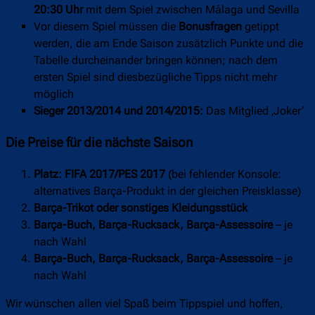
20:30 Uhr
mit dem Spiel zwischen Málaga und Sevilla
Vor diesem Spiel müssen die
Bonusfragen
getippt
werden, die am Ende Saison zusätzlich Punkte und die
Tabelle durcheinander bringen können; nach dem
ersten Spiel sind diesbezügliche Tipps nicht mehr
möglich
Sieger 2013/2014 und 2014/2015:
Das Mitglied ‚Joker‘
Die Preise für die nächste Saison
Platz: FIFA 2017/PES 2017
(bei fehlender Konsole:
alternatives Barça-Produkt in der gleichen Preisklasse)
Barça-Trikot oder sonstiges Kleidungsstück
Barça-Buch, Barça-Rucksack, Barça-Assessoire
– je
nach Wahl
Barça-Buch, Barça-Rucksack, Barça-Assessoire
– je
nach Wahl
Wir wünschen allen viel Spaß beim Tippspiel und hoffen,