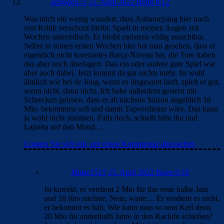
pangaea75
25. April 2022 Beim 8:12
Was mich ein wenig wundert, dass Aubameyang hier noch
von Kritik verschont bleibt. Spielt in meinen Augen seit
Wochen unterirdisch. Er bleibt meistens völlig unsichtbar.
Selbst in seinen ersten Wochen hier hat man gesehen, dass er
eigentlich nicht konstantes Barça-Niveau hat, die Tore haben
das aber noch überlagert. Das ein oder andere gute Spiel war
aber auch dabei. Jetzt kommt da gar nichts mehr. Ist wohl
ähnlich wie bei de Jong, wenn es insgesamt läuft, spielt er gut,
wenn nicht, dann nicht. Ich habe außerdem gestern mit
Schrecken gelesen, dass er ab nächster Saison angeblich 18
Mio. bekommen soll und damit Topverdiener wäre. Das kann
ja wohl nicht stimmen. Falls doch, schießt bitte ihn und
Laporta auf den Mond…
Loggen Sie sich ein, um einen Kommentar abzugeben
Matze1515
25. April 2022 Beim 9:18
Ist korrekt, er verdient 2 Mio für das erste halbe Jahr
und 18 fürs nächste. Nein, warte… Er verdient es nicht,
er bekommt es halt. Wie kann man so nem Kerl denn
20 Mio für anderthalb Jahre in den Rachdn schieben?