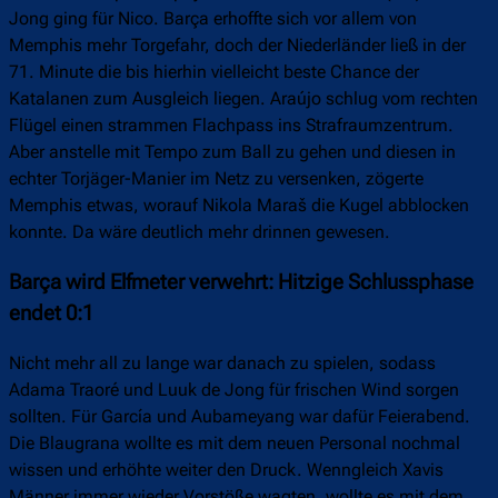
Jong ging für Nico. Barça erhoffte sich vor allem von
Memphis mehr Torgefahr, doch der Niederländer ließ in der
71. Minute die bis hierhin vielleicht beste Chance der
Katalanen zum Ausgleich liegen. Araújo schlug vom rechten
Flügel einen strammen Flachpass ins Strafraumzentrum.
Aber anstelle mit Tempo zum Ball zu gehen und diesen in
echter Torjäger-Manier im Netz zu versenken, zögerte
Memphis etwas, worauf Nikola Maraš die Kugel abblocken
konnte. Da wäre deutlich mehr drinnen gewesen.
Barça wird Elfmeter verwehrt: Hitzige Schlussphase
endet 0:1
Nicht mehr all zu lange war danach zu spielen, sodass
Adama Traoré und Luuk de Jong für frischen Wind sorgen
sollten. Für García und Aubameyang war dafür Feierabend.
Die Blaugrana wollte es mit dem neuen Personal nochmal
wissen und erhöhte weiter den Druck. Wenngleich Xavis
Männer immer wieder Vorstöße wagten, wollte es mit dem