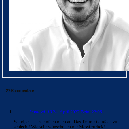
27 Kommentare
leomessi_10
24. April 2022 Beim 23:06
Salud, es k…tz einfach mich an. Das Team ist einfach zu
schlecht! Wie sehr wünsche ich mir Messi zurück!