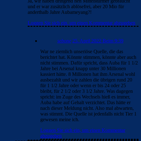
Ja, wir haben dringend nen Mittelstürmer gebraucht
und er war zusätzlich ablösefrei, aber 20 Mio für
anderthalb Jahre Aubameyang?!
Loggen Sie sich ein, um einen Kommentar abzugeben
sebone
25. April 2022 Beim 9:39
War ne ziemlich unseriöse Quelle, die das
berichtet hat. Könnte stimmen, könnte aber auch
nicht stimmen. Dafür spricht, dass Auba für 1 1/2
Jahre bei Arsenal knapp unter 30 Millionen
kassiert hätte. 8 Millionen hat ihm Arsenal wohl
ausbezahlt und wir zahlen die übrigen rund 20
für 1 1/2 Jahre oder wenn er bis 24 oder 25
bleibt, für 2 1/2 oder 3 1/2 Jahre. Was dagegen
spricht: im Zuge des Wechsels hieß es immer,
Auba habe auf Gehalt verzichtet. Das hätte er
nach dieser Meldung nicht. Also mal abwarten,
was stimmt. Die Quelle ist jedenfalls nicht Tier 1
gewesen meine ich.
Loggen Sie sich ein, um einen Kommentar
abzugeben