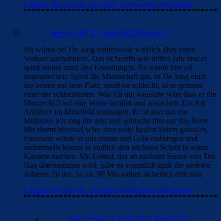
Loggen Sie sich ein, um einen Kommentar abzugeben
Mercer_007
25. April 2022 Beim 0:17
Ich würde bei De Jong mittlerweile wirklich über einen
Verkauf nachdenken. Das ist bereits sein drittes Jahr und er
spielt weiter unter den Erwartungen. Es wurde hier oft
angesprochen: Spielt die Mannschaft gut, ist De Jong einer
der besten auf dem Platz, spielt sie schlecht, ist er genauso
einer der schlechtesten. Was ich mir wünsche wäre dass er die
Mannschaft auf eine Weise anführt und anstachelt. Ein Art
Anführer im Mittelfeld sozusagen. Er ist aber nur ein
Mitläufer. ich mag ihn sehr und wünsche ihm nur das Beste.
Mit einem Wechsel wäre aber wohl beiden Seiten geholfen.
Einerseits würde er uns enorm viel Geld einbringen und
andererseits könnte er endlich den nächsten Schritt in seiner
Karriere machen. Mit United, das ab nächster Saison von Ten
Hag übernommen wird, gäbe es eigentlich auch die perfekte
Adresse für ihn. So ca. 90 Mio sollten sicherlich drin sein.
Loggen Sie sich ein, um einen Kommentar abzugeben
fati_araujo
25. April 2022 Beim 0:20