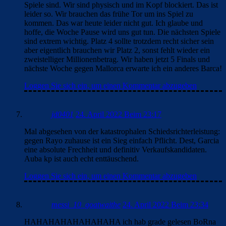
Spiele sind. Wir sind physisch und im Kopf blockiert. Das ist
leider so. Wir brauchen das frühe Tor um ins Spiel zu
kommen. Das war heute leider nicht gut. Ich glaube und
hoffe, die Woche Pause wird uns gut tun. Die nächsten Spiele
sind extrem wichtig. Platz 4 sollte trotzdem recht sicher sein
aber eigentlich brauchen wir Platz 2, sonst fehlt wieder ein
zweistelliger Millionenbetrag. Wir haben jetzt 5 Finals und
nächste Woche gegen Mallorca erwarte ich ein anderes Barca!
Loggen Sie sich ein, um einen Kommentar abzugeben
jd0401
24. April 2022 Beim 23:17
Mal abgesehen von der katastrophalen Schiedsrichterleistung:
gegen Rayo zuhause ist ein Sieg einfach Pflicht. Dest, Garcia
eine absolute Frechheit und definitiv Verkaufskandidaten.
Auba kp ist auch echt enttäuschend.
Loggen Sie sich ein, um einen Kommentar abzugeben
messi_10_goatwaithe
24. April 2022 Beim 23:34
HAHAHAHAHAHAHAHA ich hab grade gelesen BoRna