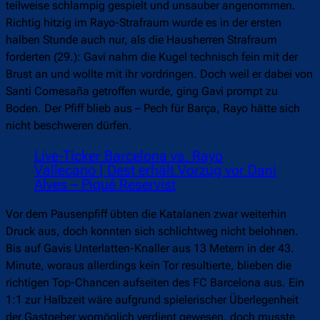
teilweise schlampig gespielt und unsauber angenommen.
Richtig hitzig im Rayo-Strafraum wurde es in der ersten
halben Stunde auch nur, als die Hausherren Strafraum
forderten (29.): Gavi nahm die Kugel technisch fein mit der
Brust an und wollte mit ihr vordringen. Doch weil er dabei von
Santi Comesaña getroffen wurde, ging Gavi prompt zu
Boden. Der Pfiff blieb aus – Pech für Barça, Rayo hätte sich
nicht beschweren dürfen.
Live-Ticker Barcelona vs. Rayo
Vallecano | Dest erhält Vorzug vor Dani
Alves – Piqué Reservist
Vor dem Pausenpfiff übten die Katalanen zwar weiterhin
Druck aus, doch konnten sich schlichtweg nicht belohnen.
Bis auf Gavis Unterlatten-Knaller aus 13 Metern in der 43.
Minute, woraus allerdings kein Tor resultierte, blieben die
richtigen Top-Chancen aufseiten des FC Barcelona aus. Ein
1:1 zur Halbzeit wäre aufgrund spielerischer Überlegenheit
der Gastgeber womöglich verdient gewesen, doch musste