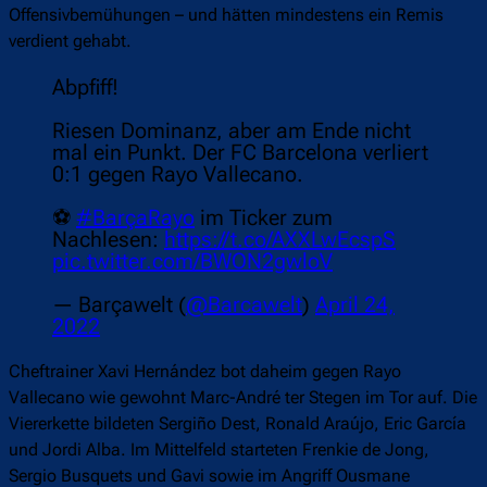
Offensivbemühungen – und hätten mindestens ein Remis
verdient gehabt.
Abpfiff!
Riesen Dominanz, aber am Ende nicht
mal ein Punkt. Der FC Barcelona verliert
0:1 gegen Rayo Vallecano.
⚽
#BarçaRayo
im Ticker zum
Nachlesen:
https://t.co/AXXLwEcspS
pic.twitter.com/BWON2gwloV
— Barçawelt (
@Barcawelt
)
April 24,
2022
Cheftrainer Xavi Hernández bot daheim gegen Rayo
Vallecano wie gewohnt Marc-André ter Stegen im Tor auf. Die
Viererkette bildeten Sergiño Dest, Ronald Araújo, Eric García
und Jordi Alba. Im Mittelfeld starteten Frenkie de Jong,
Sergio Busquets und Gavi sowie im Angriff Ousmane