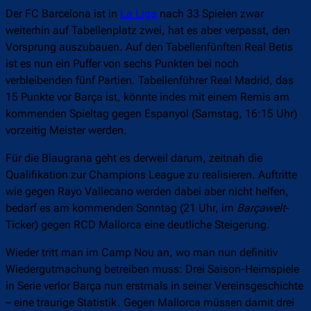
Der FC Barcelona ist in
La Liga
nach 33 Spielen zwar
weiterhin auf Tabellenplatz zwei, hat es aber verpasst, den
Vorsprung auszubauen. Auf den Tabellenfünften Real Betis
ist es nun ein Puffer von sechs Punkten bei noch
verbleibenden fünf Partien. Tabellenführer Real Madrid, das
15 Punkte vor Barça ist, könnte indes mit einem Remis am
kommenden Spieltag gegen Espanyol (Samstag, 16:15 Uhr)
vorzeitig Meister werden.
Für die Blaugrana geht es derweil darum, zeitnah die
Qualifikation zur Champions League zu realisieren. Auftritte
wie gegen Rayo Vallecano werden dabei aber nicht helfen,
bedarf es am kommenden Sonntag (21 Uhr, im
Barçawelt
-
Ticker) gegen RCD Mallorca eine deutliche Steigerung.
Wieder tritt man im Camp Nou an, wo man nun definitiv
Wiedergutmachung betreiben muss: Drei Saison-Heimspiele
in Serie verlor Barça nun erstmals in seiner Vereinsgeschichte
– eine traurige Statistik. Gegen Mallorca müssen damit drei