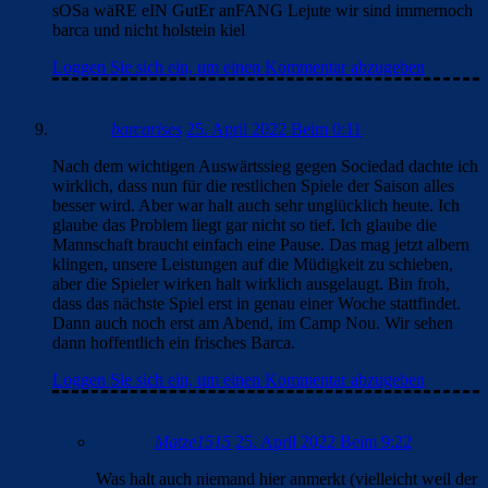
sOSa wäRE eIN GutEr anFANG Lejute wir sind immernoch
barca und nicht holstein kiel
Loggen Sie sich ein, um einen Kommentar abzugeben
barcarises
25. April 2022 Beim 0:11
Nach dem wichtigen Auswärtssieg gegen Sociedad dachte ich
wirklich, dass nun für die restlichen Spiele der Saison alles
besser wird. Aber war halt auch sehr unglücklich heute. Ich
glaube das Problem liegt gar nicht so tief. Ich glaube die
Mannschaft braucht einfach eine Pause. Das mag jetzt albern
klingen, unsere Leistungen auf die Müdigkeit zu schieben,
aber die Spieler wirken halt wirklich ausgelaugt. Bin froh,
dass das nächste Spiel erst in genau einer Woche stattfindet.
Dann auch noch erst am Abend, im Camp Nou. Wir sehen
dann hoffentlich ein frisches Barca.
Loggen Sie sich ein, um einen Kommentar abzugeben
Matze1515
25. April 2022 Beim 9:22
Was halt auch niemand hier anmerkt (vielleicht weil der