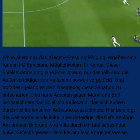
Wenn allerdings das (Gegen-)Pressing fehlging, ergaben sich
für den FC Barcelona Möglichkeiten für Konter. Dieser
Spielsituation ging eine Ecke voraus, nur deshalb sind die
Außenverteidiger von Vallecano so weit vorgerückt. Und
trotzdem gelang es dem Gastgeber, diese Situation zu
entschärfen. Das harte Arbeiten gegen Mann und Ball
kennzeichnete das Spiel von Vallecano, das sich zudem
durch viel läuferischen Aufwand auszeichnete. Hier bereinigt
der weit vorrückende linke Innenverteidiger die Gefahrenlage.
Am unteren Bildrand wird Villa durch ein taktisches Foul
außer Gefecht gesetzt. Sehr klever diese Vorgehensweise.