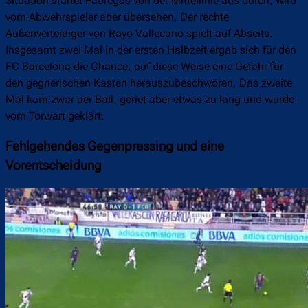
Situation startet Fàbregas von der Mittellinie aus durch, wird
vom Abwehrspieler aber übersehen. Der rechte
Außenverteidiger von Rayo Vallecano spielt auf Abseits.
Insgesamt zwei Mal in der ersten Halbzeit ergab sich für den
FC Barcelona die Chance, auf diese Weise eine Gefahr für
den gegnerischen Kasten herauszubeschwören. Das zweite
Mal kam zwar der Ball, geriet aber etwas zu lang und wurde
vom Torwart geklärt.
Fehlgehendes Gegenpressing und eine
Vorentscheidung