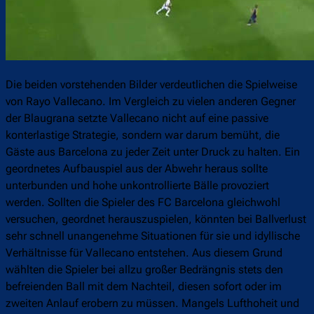
Die beiden vorstehenden Bilder verdeutlichen die Spielweise
von Rayo Vallecano. Im Vergleich zu vielen anderen Gegner
der Blaugrana setzte Vallecano nicht auf eine passive
konterlastige Strategie, sondern war darum bemüht, die
Gäste aus Barcelona zu jeder Zeit unter Druck zu halten. Ein
geordnetes Aufbauspiel aus der Abwehr heraus sollte
unterbunden und hohe unkontrollierte Bälle provoziert
werden. Sollten die Spieler des FC Barcelona gleichwohl
versuchen, geordnet herauszuspielen, könnten bei Ballverlust
sehr schnell unangenehme Situationen für sie und idyllische
Verhältnisse für Vallecano entstehen. Aus diesem Grund
wählten die Spieler bei allzu großer Bedrängnis stets den
befreienden Ball mit dem Nachteil, diesen sofort oder im
zweiten Anlauf erobern zu müssen. Mangels Lufthoheit und