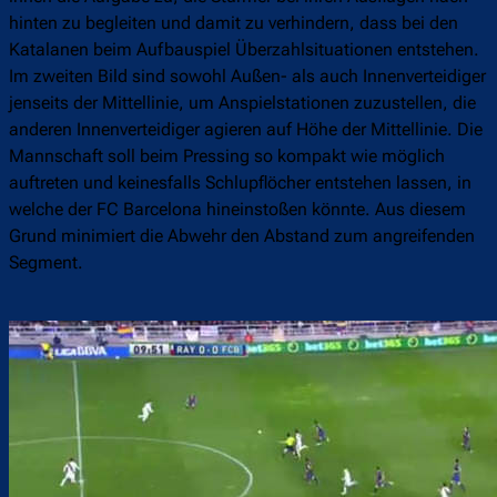
hinten zu begleiten und damit zu verhindern, dass bei den
Katalanen beim Aufbauspiel Überzahlsituationen entstehen.
Im zweiten Bild sind sowohl Außen- als auch Innenverteidiger
jenseits der Mittellinie, um Anspielstationen zuzustellen, die
anderen Innenverteidiger agieren auf Höhe der Mittellinie. Die
Mannschaft soll beim Pressing so kompakt wie möglich
auftreten und keinesfalls Schlupflöcher entstehen lassen, in
welche der FC Barcelona hineinstoßen könnte. Aus diesem
Grund minimiert die Abwehr den Abstand zum angreifenden
Segment.