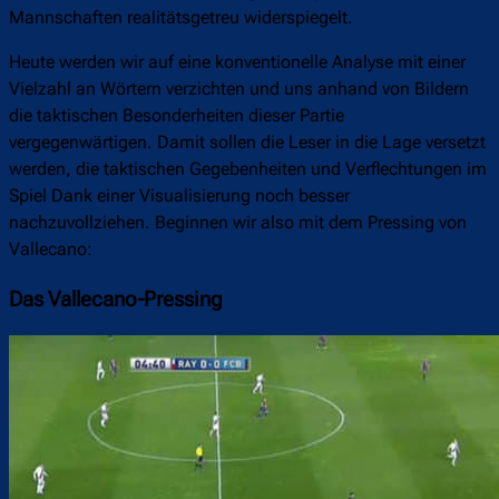
Mannschaften realitätsgetreu widerspiegelt.
Heute werden wir auf eine konventionelle Analyse mit einer
Vielzahl an Wörtern verzichten und uns anhand von Bildern
die taktischen Besonderheiten dieser Partie
vergegenwärtigen. Damit sollen die Leser in die Lage versetzt
werden, die taktischen Gegebenheiten und Verflechtungen im
Spiel Dank einer Visualisierung noch besser
nachzuvollziehen. Beginnen wir also mit dem Pressing von
Vallecano:
Das Vallecano-Pressing