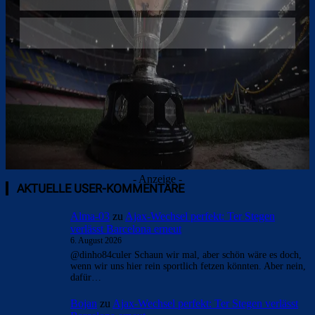
Überspringen
- Anzeige -
AKTUELLE USER-KOMMENTARE
Alma-03
zu
Ajax-Wechsel perfekt: Ter Stegen
verlässt Barcelona erneut
6. August 2026
@dinho84culer Schaun wir mal, aber schön wäre es doch,
wenn wir uns hier rein sportlich fetzen könnten. Aber nein,
dafür…
Bojan
zu
Ajax-Wechsel perfekt: Ter Stegen verlässt