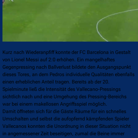
Kurz nach Wiederanpfiff konnte der FC Barcelona in Gestalt
von Lionel Messi auf 2:0 erhöhen. Ein mangelhaftes
Gegenpressing nach Ballverlust bildete den Ausgangspunkt
dieses Tores, an dem Pedros individuelle Qualitäten ebenfalls
einen erheblichen Anteil tragen. Bereits ab der 20.
Spielminute ließ die Intensität des Vallecano-Pressings
sichtlich nach und eine Umgehung des Pressing-Bereichs
war bei einem makellosen Angriffsspiel möglich.
Damit öffneten sich für die Gäste Räume für ein schnelles
Umschalten und selbst die aufopfernd kämpfenden Spieler
Vallecanos konnten die Unordnung in dieser Situation nicht
in angemessener Zeit beseitigen, zumal die Beine immer