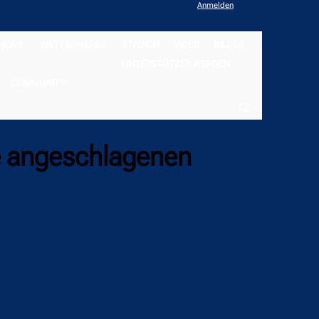
Anmelden
NEWS
WETTBEWERBE
STADION
VIDEO
BILDER
UNTERSTÜTZER WERDEN
COMMUNITY
ie angeschlagenen