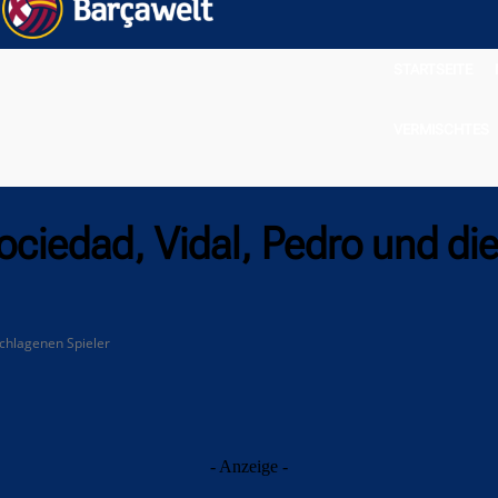
STARTSEITE
VERMISCHTES
Sociedad, Vidal, Pedro und d
schlagenen Spieler
- Anzeige -