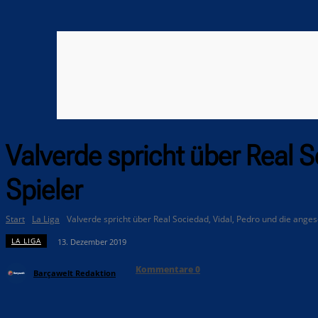
Valverde spricht über Real 
Spieler
Start
La Liga
Valverde spricht über Real Sociedad, Vidal, Pedro und die ange
LA LIGA
13. Dezember 2019
Kommentare
0
Barçawelt Redaktion