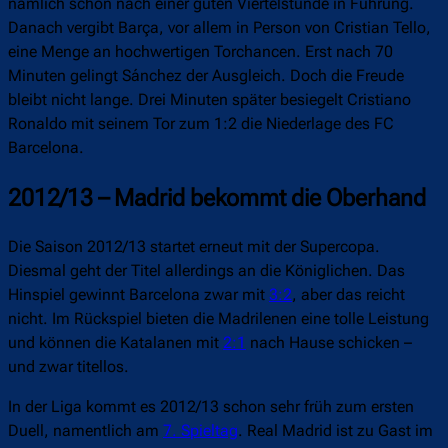
nämlich schon nach einer guten Viertelstunde in Führung.
Danach vergibt Barça, vor allem in Person von Cristian Tello,
eine Menge an hochwertigen Torchancen. Erst nach 70
Minuten gelingt Sánchez der Ausgleich. Doch die Freude
bleibt nicht lange. Drei Minuten später besiegelt Cristiano
Ronaldo mit seinem Tor zum 1:2 die Niederlage des FC
Barcelona.
2012/13 – Madrid bekommt die Oberhand
Die Saison 2012/13 startet erneut mit der Supercopa.
Diesmal geht der Titel allerdings an die Königlichen. Das
Hinspiel gewinnt Barcelona zwar mit
3:2
, aber das reicht
nicht. Im Rückspiel bieten die Madrilenen eine tolle Leistung
und können die Katalanen mit
2:1
nach Hause schicken –
und zwar titellos.
In der Liga kommt es 2012/13 schon sehr früh zum ersten
Duell, namentlich am
7. Spieltag
. Real Madrid ist zu Gast im