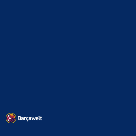
xTop News
4118
La Liga
3264
Champions League
1112
Interview & PK
888
Sonstiges
675
Kader
626
Transfermarkt
601
Impressum
Datenschutz
Kontakt