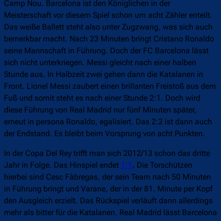
Camp Nou. Barcelona ist den Königlichen in der
Meisterschaft vor diesem Spiel schon um acht Zähler enteilt.
Das weiße Ballett steht also unter Zugzwang, was sich auch
bemerkbar macht. Nach 23 Minuten bringt Cristano Ronaldo
seine Mannschaft in Führung. Doch der FC Barcelona lässt
sich nicht unterkriegen. Messi gleicht nach einer halben
Stunde aus. In Halbzeit zwei gehen dann die Katalanen in
Front. Lionel Messi zaubert einen brillanten Freistoß aus dem
Fuß und somit steht es nach einer Stunde 2:1. Doch wird
diese Führung von Real Madrid nur fünf Minuten später,
erneut in persona Ronaldo, egalisiert. Das 2:2 ist dann auch
der Endstand. Es bleibt beim Vorsprung von acht Punkten.
In der Copa Del Rey trifft man sich 2012/13 schon das dritte
Jahr in Folge. Das Hinspiel endet
1:1
. Die Torschützen
hierbei sind Cesc Fàbregas, der sein Team nach 50 Minuten
in Führung bringt und Varane, der in der 81. Minute per Kopf
den Ausgleich erzielt. Das Rückspiel verläuft dann allerdings
mehr als bitter für die Katalanen. Real Madrid lässt Barcelona