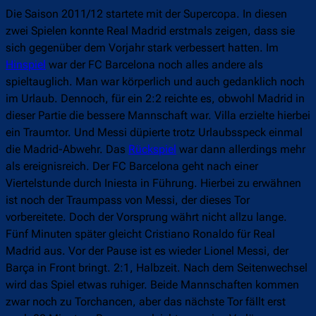
Die Saison 2011/12 startete mit der Supercopa. In diesen
zwei Spielen konnte Real Madrid erstmals zeigen, dass sie
sich gegenüber dem Vorjahr stark verbessert hatten. Im
Hinspiel
war der FC Barcelona noch alles andere als
spieltauglich. Man war körperlich und auch gedanklich noch
im Urlaub. Dennoch, für ein 2:2 reichte es, obwohl Madrid in
dieser Partie die bessere Mannschaft war. Villa erzielte hierbei
ein Traumtor. Und Messi düpierte trotz Urlaubsspeck einmal
die Madrid-Abwehr. Das
Rückspiel
war dann allerdings mehr
als ereignisreich. Der FC Barcelona geht nach einer
Viertelstunde durch Iniesta in Führung. Hierbei zu erwähnen
ist noch der Traumpass von Messi, der dieses Tor
vorbereitete. Doch der Vorsprung währt nicht allzu lange.
Fünf Minuten später gleicht Cristiano Ronaldo für Real
Madrid aus. Vor der Pause ist es wieder Lionel Messi, der
Barça in Front bringt. 2:1, Halbzeit. Nach dem Seitenwechsel
wird das Spiel etwas ruhiger. Beide Mannschaften kommen
zwar noch zu Torchancen, aber das nächste Tor fällt erst