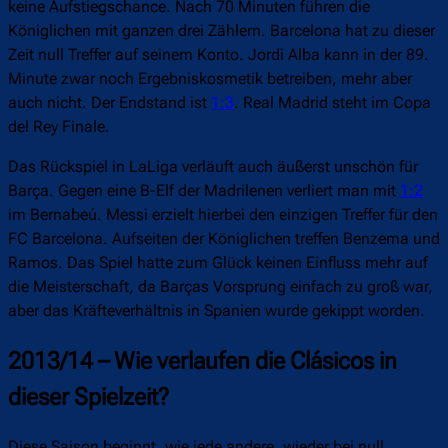
keine Aufstiegschance. Nach 70 Minuten führen die
Königlichen mit ganzen drei Zählern. Barcelona hat zu dieser
Zeit null Treffer auf seinem Konto. Jordi Alba kann in der 89.
Minute zwar noch Ergebniskosmetik betreiben, mehr aber
auch nicht. Der Endstand ist
1:3
. Real Madrid steht im Copa
del Rey Finale.
Das Rückspiel in LaLiga verläuft auch äußerst unschön für
Barça. Gegen eine B-Elf der Madrilenen verliert man mit
1:2
im Bernabeú. Messi erzielt hierbei den einzigen Treffer für den
FC Barcelona. Aufseiten der Königlichen treffen Benzema und
Ramos. Das Spiel hatte zum Glück keinen Einfluss mehr auf
die Meisterschaft, da Barças Vorsprung einfach zu groß war,
aber das Kräfteverhältnis in Spanien wurde gekippt worden.
2013/14 – Wie verlaufen die Clásicos in
dieser Spielzeit?
Diese Saison beginnt, wie jede andere, wieder bei null.