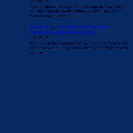
7. August 2026
Was "verdienen" Mpappe, Vini, Bellingham? Der Markt,
den die Engländer zerstört haben, bestimmt den "Preis".
Wenn er kommt, dürft das…
Rivaldo78
zu
Rodri gibt Real einen Korb –
Barcelona übernimmt Pole Position
7. August 2026
Rodri würde uns kompakt machen, auch eine doppel sechs
mit bernal und davor Raphina würde passen. Pedri braucht
noch ne…
BILDERGALERIEN
Barça zurück im Camp Nou: Der große Comeback-Tag in Bildern
22. November 2025
Heim und auswärts: Das sollen die Trikots von Barça für die Saison
2025/26 sein
6. Januar 2025
WEITERE KATEGORIEN
News
4693