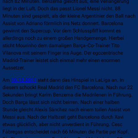
nach 82 Minuten. Benzema gleicht aus, eine Verlängerung
liegt in der Luft. Doch das passt Lionel Messi nicht. 88
Minuten sind gespielt, als der kleine Argentinier den Ball nach
Assist von Adriano förmlich ins Netz donnert. Barcelona
gewinnt den Supercup. Vor dem Schlusspfiff kommt es
allerdings noch zu einem großen Handgemenge. Hierbei
sticht Mourinho dem damaligen Barça-Co-Trainer Tito
Vilanova mit seinem Finger ins Auge. Der egozentrische
Madrid-Trainer leistet sich einmal mehr einen enormen
Aussetzer.
Am
10.12.2011
steht dann das Hinspiel in LaLiga an. In
diesem schockt Real Madrid den FC Barcelona. Nach nur 22
Sekunden bringt Karim Benzema die Madrilenen in Führung.
Doch Barça lässt sich nicht beirren. Nach einer halben
Stunde gleicht Alexis Sánchez nach einem tollen Assist von
Messi aus. Nach der Halbzeit geht Barcelona durch Xavi
etwas glücklich, aber nicht unverdient in Führung. Cesc
Fàbregas entscheidet nach 66 Minuten die Partie per Kopf.