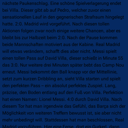
nächste Paukenschlag. Eine schöne Spielverlagerung endet
bei Villa. Dieser gibt ab auf Pedro, welcher zuvor einen
sensationellen Lauf in den gegnerischen Strafraum hingelegt
hatte. 2:0. Madrid wird vorgeführt. Nach diesen tollen
Aktionen folgen zwar noch einige weitere Chancen, aber es
bleibt bis zur Halbzeit beim 2:0. Nach der Pause kommen
beide Mannschaften motiviert aus der Kabine. Real Madrid
will etwas verändern, schafft dies aber nicht. Messi spielt
einen tollen Pass auf David Villa, dieser schießt in Minute 55
das 3:0. Nur weitere drei Minuten später bebt das Camp Nou
erneut. Messi bekommt den Ball knapp vor der Mittellinie,
setzt zum kurzen Dribbling an, sieht Villa starten und spielt
den perfekten Pass – ein absolut perfektes Zuspiel. Lang,
präzise, den Boden entlang auf den Fuß von Villa. Perfektion
hat einen Namen: Lionel Messi. 4:0 durch David Villa. Nach
diesem Tor hat man irgendwie das Gefühl, das Barça sich der
Möglichkeit von weiteren Treffern bewusst ist, sie aber nicht
mehr unbedingt will. Stattdessen hat man beschlossen, Real
Madrid vorzuführen. Hier eine Ferse, dort ein Gurkerl, dann