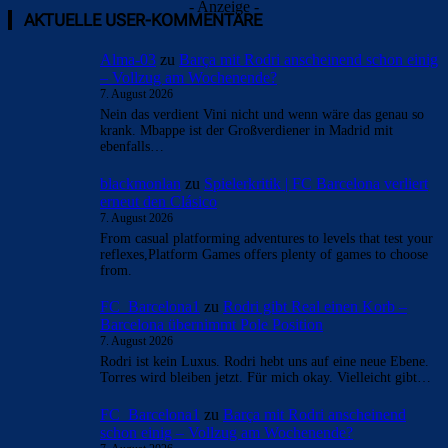
- Anzeige -
AKTUELLE USER-KOMMENTARE
Alma-03
zu
Barça mit Rodri anscheinend schon einig
– Vollzug am Wochenende?
7. August 2026
Nein das verdient Vini nicht und wenn wäre das genau so
krank. Mbappe ist der Großverdiener in Madrid mit
ebenfalls…
blackmonlan
zu
Spielerkritik | FC Barcelona verliert
erneut den Clásico
7. August 2026
From casual platforming adventures to levels that test your
reflexes,Platform Games offers plenty of games to choose
from.
FC_Barcelona1
zu
Rodri gibt Real einen Korb –
Barcelona übernimmt Pole Position
7. August 2026
Rodri ist kein Luxus. Rodri hebt uns auf eine neue Ebene.
Torres wird bleiben jetzt. Für mich okay. Vielleicht gibt…
FC_Barcelona1
zu
Barça mit Rodri anscheinend
schon einig – Vollzug am Wochenende?