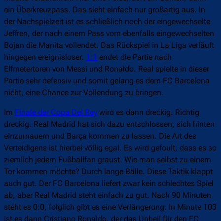
ein Überkreuzpass. Das sieht einfach nur großartig aus. In
der Nachspielzeit ist es schließlich noch der eingewechselte
Jeffren, der nach einem Pass vom ebenfalls eingewechselten
Bojan die Manita vollendet. Das Rückspiel in La Liga verläuft
hingegen ereignisloser.
1:1
endet die Partie nach
Elfmetertoren von Messi und Ronaldo. Real spielte in dieser
Partie sehr defensiv und somit gelang es dem FC Barcelona
nicht, eine Chance zur Vollendung zu bringen.
Im
Finale der Copa Del Rey
wird es dann dreckig. Richtig
dreckig. Real Madrid hat sich dazu entschlossen, sich hinten
einzumauern und Barça kommen zu lassen. Die Art des
Verteidigens ist hierbei völlig egal. Es wird gefoult, dass es so
ziemlich jedem Fußballfan graust. Wie man selbst zu einem
Tor kommen möchte? Durch lange Bälle. Diese Taktik klappt
auch gut. Der FC Barcelona liefert zwar kein schlechtes Spiel
ab, aber Real Madrid steht einfach zu gut. Nach 90 Minuten
steht es 0:0, folglich gibt es eine Verlängerung. In Minute 103
ist es dann Cristiano Ronaldo, der das Unheil für den FC