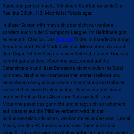
Barcelona perfekt macht. Mit einem Kopfballtor schießt er
Real ins Glück. 1:0. Madrid ist Pokalsieger.
In dieser Saison trifft man sich aber nicht nur national,
sondern auch in der Champions League. Im Halbfinale gibt
es erneut El Clásico. Das
Hinspiel
findet im Estadio Santiago
Bernabeú statt. Real Madrid will das Momentum, das nach
dem Copa Del Rey-Sieg auf seiner Seite ist, nutzen. Doch es
kommt ganz anders. Mourinho setzt erneut auf die
Defensivtaktik und lässt Barcelona nicht wirklich ins Spiel
kommen. Nach einer chancenarmen ersten Halbzeit und
einer ebenso ereignislosen ersten Viertelstunde in Halbzeit
zwei setzt es einen Paukenschlag. Pepe wird nach einem
brutalen Foul an Dani Alves vom Platz gestellt. José
Mourinho passt das gar nicht und er regt sich so vehement
auf, dass er auf die Tribüne verbannt wird. In der
Schlussviertelstunde ist es, wie könnte es anders sein, Lionel
Messi, der den FC Barcelona mit zwei Toren ins Glück
schießt. Das erste wird von Afellay aufgelegt und das zweite