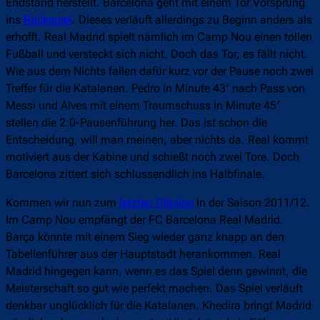
Endstand herstellt. Barcelona geht mit einem Tor Vorsprung
ins
Rückspiel
. Dieses verläuft allerdings zu Beginn anders als
erhofft. Real Madrid spielt nämlich im Camp Nou einen tollen
Fußball und versteckt sich nicht. Doch das Tor, es fällt nicht.
Wie aus dem Nichts fallen dafür kurz vor der Pause noch zwei
Treffer für die Katalanen. Pedro in Minute 43′ nach Pass von
Messi und Alves mit einem Traumschuss in Minute 45′
stellen die 2:0-Pausenführung her. Das ist schon die
Entscheidung, will man meinen, aber nichts da. Real kommt
motiviert aus der Kabine und schießt noch zwei Tore. Doch
Barcelona zittert sich schlussendlich ins Halbfinale.
Kommen wir nun zum
letzten Clásico
in der Saison 2011/12.
Im Camp Nou empfängt der FC Barcelona Real Madrid.
Barça könnte mit einem Sieg wieder ganz knapp an den
Tabellenführer aus der Hauptstadt herankommen. Real
Madrid hingegen kann, wenn es das Spiel denn gewinnt, die
Meisterschaft so gut wie perfekt machen. Das Spiel verläuft
denkbar unglücklich für die Katalanen. Khedira bringt Madrid