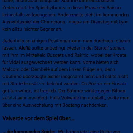
nahe, heute auch einige der Stammkräfte einzusetzen.
Zudem darf der Spielrhythmus in dieser Phase der Saison
keinesfalls verlorengehen. Andererseits steht im kommenden
Auswärtsspiel der Champions League am Dienstag mit Lyon
kein allzu leichter Gegner an.
Jedenfalls an einigen Positionen kann man durchaus rotieren
lassen.
Aleñá
sollte unbedingt wieder in der Startelf stehen,
mit ihm im Mittelfeld Busqets und Rakitic, wobei der Kroate
für Vidal ausgewechselt werden kann. Vorne bieten sich
Malcom oder Dembélé auf dem linken Flügel an, denn
Coutinho überzeugte bisher insgesamt nicht und sollte nicht
mit Startelfeinsätzen belohnt werden. Ob Suárez ein Einsatz
gut tun würde, ist fraglich. Der Stürmer wirkte gegen Bilbao
zuletzt sehr erschöpft. Falls Valverde ihn aufstellt, sollte man
über eine Auswechslung mit Boateng nachdenken.
Valverde vor dem Spiel über…
…die kommenden Spiele:
„Wir haben jetzt eine Reihe von