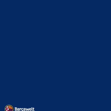
WEITERE KATEGORIEN
News
4693
xTop News
4118
La Liga
3264
Champions League
1112
Interview & PK
888
Sonstiges
675
Kader
626
Transfermarkt
601
Impressum
Datenschutz
Kontakt