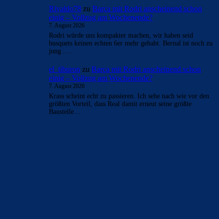
Rivaldo78
zu
Barça mit Rodri anscheinend schon
einig – Vollzug am Wochenende?
7. August 2026
Rodri würde uns kompakter machen, wir haben seid
busquets keinen echten 6er mehr gehabt. Bernal ist noch zu
jung .…
el_tiburon
zu
Barça mit Rodri anscheinend schon
einig – Vollzug am Wochenende?
7. August 2026
Krass scheint echt zu passieren. Ich sehe nach wie vor den
größten Vorteil, dass Real damit erneut seine größte
Baustelle…
BILDERGALERIEN
Barça zurück im Camp Nou: Der große Comeback-Tag in Bildern
22. November 2025
Heim und auswärts: Das sollen die Trikots von Barça für die Saison
2025/26 sein
6. Januar 2025