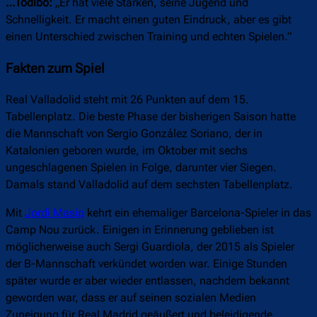
…Todibo:
„Er hat viele Stärken, seine Jugend und
Schnelligkeit. Er macht einen guten Eindruck, aber es gibt
einen Unterschied zwischen Training und echten Spielen.”
Fakten zum Spiel
Real Valladolid steht mit 26 Punkten auf dem 15.
Tabellenplatz. Die beste Phase der bisherigen Saison hatte
die Mannschaft von Sergio González Soriano, der in
Katalonien geboren wurde, im Oktober mit sechs
ungeschlagenen Spielen in Folge, darunter vier Siegen.
Damals stand Valladolid auf dem sechsten Tabellenplatz.
Mit
Jordi Masip
kehrt ein ehemaliger Barcelona-Spieler in das
Camp Nou zurück. Einigen in Erinnerung geblieben ist
möglicherweise auch Sergi Guardiola, der 2015 als Spieler
der B-Mannschaft verkündet worden war. Einige Stunden
später wurde er aber wieder entlassen, nachdem bekannt
geworden war, dass er auf seinen sozialen Medien
Zuneigung für Real Madrid geäußert und beleidigende