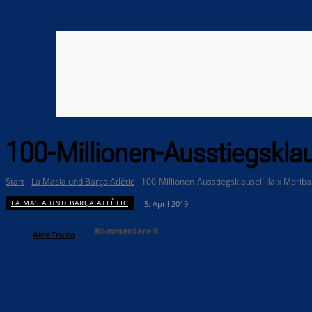
100-Millionen-Ausstiegsklaus
Start
La Masia und Barça Atlètic
100-Millionen-Ausstiegsklausel! Ilaix Moriba
LA MASIA UND BARÇA ATLÈTIC
5. April 2019
Kommentare
0
Alex Truica