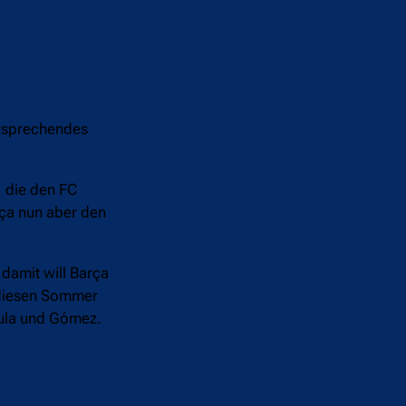
ersprechendes
 die den FC
rça nun aber den
 damit will Barça
s diesen Sommer
oula und Gómez.