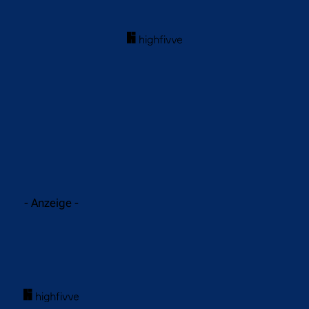
acebook
Twitter
WhatsApp
- Anzeige -