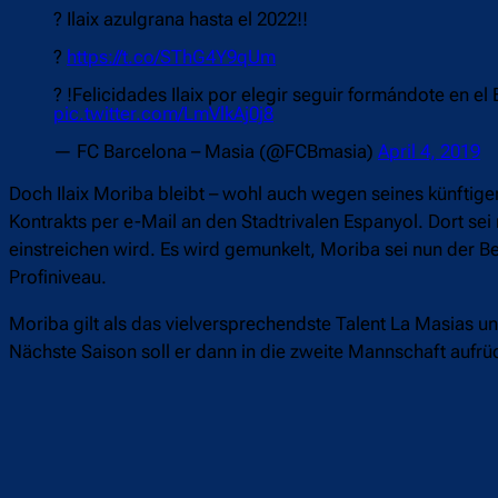
? Ilaix azulgrana hasta el 2022!!
?
https://t.co/SThG4Y9qUm
? !Felicidades Ilaix por elegir seguir formándote en e
pic.twitter.com/LmVlkAj0j8
— FC Barcelona – Masia (@FCBmasia)
April 4, 2019
Doch Ilaix Moriba bleibt – wohl auch wegen seines künftige
Kontrakts per e-Mail an den Stadtrivalen Espanyol. Dort s
einstreichen wird. Es wird gemunkelt, Moriba sei nun der B
Profiniveau.
Moriba gilt als das vielversprechendste Talent La Masias un
Nächste Saison soll er dann in die zweite Mannschaft aufrü