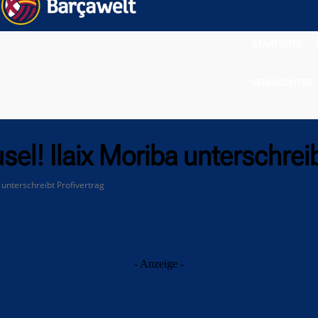
STARTSEITE
VERMISCHTES
el! Ilaix Moriba unterschreib
 unterschreibt Profivertrag
- Anzeige -