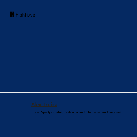
acebook
Twitter
WhatsApp
Alex Truica
Freier Sportjournalist, Podcaster und Chefredakteur Barçawelt