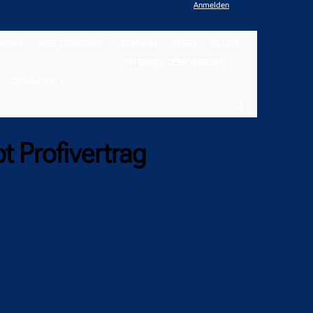
Anmelden
NEWS
WETTBEWERBE
STADION
VIDEO
BILDER
UNTERSTÜTZER WERDEN
COMMUNITY
t Profivertrag