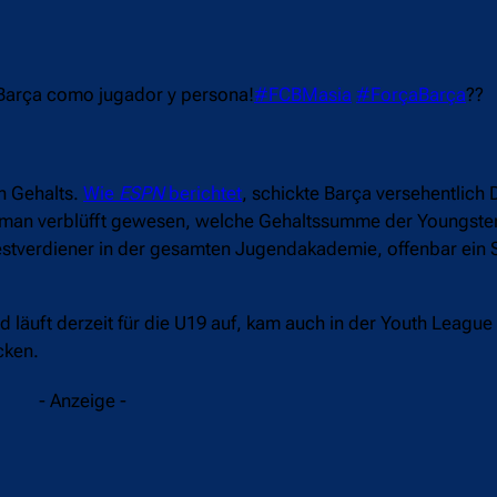
l Barça como jugador y persona!
#FCBMasia
#ForçaBarça
??
n Gehalts.
Wie
ESPN
berichtet
, schickte Barça versehentlich 
ei man verblüfft gewesen, welche Gehaltssumme der Youngster
estverdiener in der gesamten Jugendakademie, offenbar ein S
d läuft derzeit für die U19 auf, kam auch in der Youth League
cken.
- Anzeige -