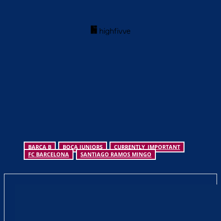
BARÇA B
BOCA JUNIORS
CURRENTLY_IMPORTANT
FC BARCELONA
SANTIAGO RAMOS MINGO