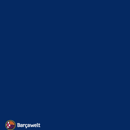
6. August 2026
Ok von Rodri ist auch da. Everybody calm down
Rivaldo78
zu
Ajax-Wechsel perfekt: Ter Stegen
verlässt Barcelona erneut
6. August 2026
Rodri hab ich schon vorgeschlagen, der könnte uns stabiler
machen. Wenn er kommt haben wir leider finanziell nicht
mehr viel…
BILDERGALERIEN
Barça zurück im Camp Nou: Der große Comeback-Tag in Bildern
22. November 2025
Heim und auswärts: Das sollen die Trikots von Barça für die Saison
2025/26 sein
6. Januar 2025
WEITERE KATEGORIEN
News
4692
xTop News
4117