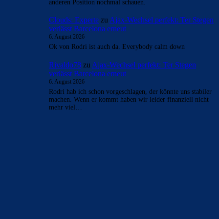
- Anzeige -
AKTUELLE USER-KOMMENTARE
Clouds: Experte
zu
Ajax-Wechsel perfekt: Ter Stegen
verlässt Barcelona erneut
6. August 2026
Und ja natürlich, kann der Verein nix für bzw war nich
abzusehen, dass Araujo so „abtaucht“, aber dieses doch
riesige…
Clouds: Experte
zu
Ajax-Wechsel perfekt: Ter Stegen
verlässt Barcelona erneut
6. August 2026
Echt jetzt? Everybody calm down…
Mo
zu
Ajax-Wechsel perfekt: Ter Stegen verlässt
Barcelona erneut
6. August 2026
Zuerst ein gescheiten 9er verpflichten danach kann man auf
anderen Position nochmal schauen.
Clouds: Experte
zu
Ajax-Wechsel perfekt: Ter Stegen
verlässt Barcelona erneut