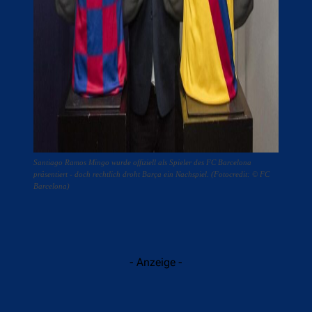
Santiago Ramos Mingo wurde offiziell als Spieler des FC Barcelona
präsentiert - doch rechtlich droht Barça ein Nachspiel. (Fotocredit: © FC
Barcelona)
- Anzeige -