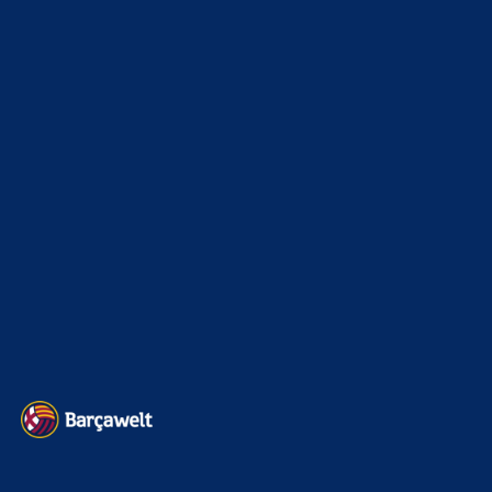
Mo
zu
Ferran Torres entscheidet sich offenbar für
PSG
8. August 2026
Nein du dummi, weil uns araujo & Ferran verlassen
werden.
BILDERGALERIEN
Barça zurück im Camp Nou: Der große Comeback-Tag in Bildern
22. November 2025
Heim und auswärts: Das sollen die Trikots von Barça für die Saison
2025/26 sein
6. Januar 2025
WEITERE KATEGORIEN
News
4695
xTop News
4121
La Liga
3264
Champions League
1112