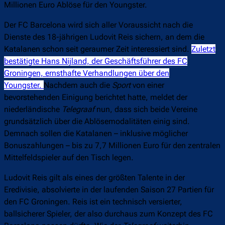
Millionen Euro Ablöse für den Youngster.
Der FC Barcelona wird sich aller Voraussicht nach die
Dienste des 18-jährigen Ludovit Reis sichern, an dem die
Katalanen schon seit geraumer Zeit interessiert sind.
Zuletzt
bestätigte Hans Nijland, der Geschäftsführer des FC
Groningen, ernsthafte Verhandlungen über den
Youngster.
Nachdem auch die
Sport
von einer
bevorstehenden Einigung berichtet hatte, meldet der
niederländische
Telegraaf
nun, dass sich beide Vereine
grundsätzlich über die Ablösemodalitäten einig sind.
Demnach sollen die Katalanen – inklusive möglicher
Bonuszahlungen – bis zu 7,7 Millionen Euro für den zentralen
Mittelfeldspieler auf den Tisch legen.
Ludovit Reis gilt als eines der größten Talente in der
Eredivisie, absolvierte in der laufenden Saison 27 Partien für
den FC Groningen. Reis ist ein technisch versierter,
ballsicherer Spieler, der also durchaus zum Konzept des FC