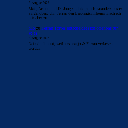
LaFuriaRoja
zu
Ferran Torres entscheidet sich
offenbar für PSG
8. August 2026
Spaß bei seite. Ferran jetzt verkaufen und wenn möglich
einen Spielertypen wie Alvarez holen. Wenn das nicht
möglich ist, bin…
Bojan
zu
Ferran Torres entscheidet sich offenbar für
PSG
8. August 2026
Kannst ja dann ab jetzt PSG anfeuern, Ferran marque le
but, incroyable !
Bojan
zu
Ferran Torres entscheidet sich offenbar für
PSG
8. August 2026
:-) :-) Legende
LaFuriaRoja
zu
Ferran Torres entscheidet sich
offenbar für PSG
8. August 2026
Mats, Araujo und De Jong sind denke ich woanders besser
aufgehoben. Um Ferran den Lieblingsmillionär mach ich
mir aber zu…