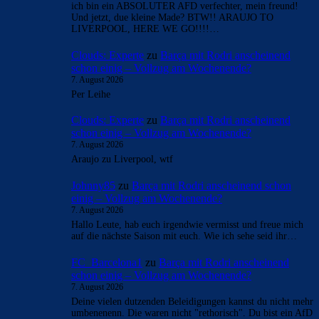
ich bin ein ABSOLUTER AFD verfechter, mein freund!
Und jetzt, due kleine Made? BTW!! ARAUJO TO
LIVERPOOL, HERE WE GO!!!!…
Clouds: Experte
zu
Barça mit Rodri anscheinend
schon einig – Vollzug am Wochenende?
7. August 2026
Per Leihe
Clouds: Experte
zu
Barça mit Rodri anscheinend
schon einig – Vollzug am Wochenende?
7. August 2026
Araujo zu Liverpool, wtf
Johnny85
zu
Barça mit Rodri anscheinend schon
einig – Vollzug am Wochenende?
7. August 2026
Hallo Leute, hab euch irgendwie vermisst und freue mich
auf die nächste Saison mit euch. Wie ich sehe seid ihr…
FC_Barcelona1
zu
Barça mit Rodri anscheinend
schon einig – Vollzug am Wochenende?
7. August 2026
Deine vielen dutzenden Beleidigungen kannst du nicht mehr
umbenenenn. Die waren nicht "rethorisch". Du bist ein AfD