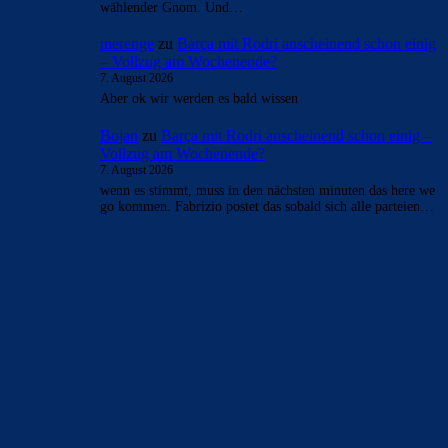
wählender Gnom. Und…
merenge
zu
Barça mit Rodri anscheinend schon einig
– Vollzug am Wochenende?
7. August 2026
Aber ok wir werden es bald wissen
Bojan
zu
Barça mit Rodri anscheinend schon einig –
Vollzug am Wochenende?
7. August 2026
wenn es stimmt, muss in den nächsten minuten das here we
go kommen. Fabrizio postet das sobald sich alle parteien…
BILDERGALERIEN
Barça zurück im Camp Nou: Der große Comeback-Tag in Bildern
22. November 2025
Heim und auswärts: Das sollen die Trikots von Barça für die Saison
2025/26 sein
6. Januar 2025
WEITERE KATEGORIEN