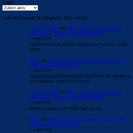
Zeige:
Lade die Freunde des Mitglieds. Bitte warten.
Clouds: Experte
zu
Barça mit Rodri anscheinend
schon einig – Vollzug am Wochenende?
7. August 2026
Das steht noch aus, Fabrizio berichtet nur von einer Leihe
bisher.
Bojan
zu
Barça mit Rodri anscheinend schon einig –
Vollzug am Wochenende?
7. August 2026
JAAAAAAAAAA BRUDA ICH KANN NICHT MEHR! ist
ne kaufpflicht / Option mit drinne??
Clouds: Experte
zu
Barça mit Rodri anscheinend
schon einig – Vollzug am Wochenende?
7. August 2026
Kommt Laporte noch? Wilde Tage bei uns
Bojan
zu
Barça mit Rodri anscheinend schon einig –
Vollzug am Wochenende?
7. August 2026