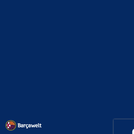
News
4693
xTop News
4118
La Liga
3264
Champions League
1112
Interview & PK
888
Sonstiges
675
Kader
626
Transfermarkt
601
Impressum
Datenschutz
Kontakt