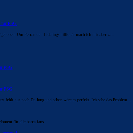
r für PSG
ufgehoben. Um Ferran den Lieblingsmillionär mach ich mir aber zu…
für PSG
für PSG
zt fehlt nur noch De Jong und schon wäre es perfekt. Ich sehe das Problem…
Moment für alle barca fans.
Liverpool