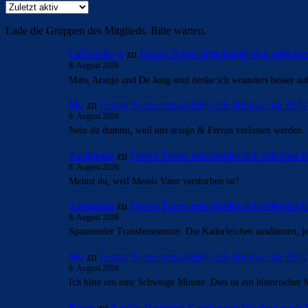
Lade die Gruppen des Mitglieds. Bitte warten.
LaFuriaRoja
zu
Ferran Torres entscheidet sich offenba
8. August 2026
Mats, Araujo und De Jong sind denke ich woanders besser a
Mo
zu
Ferran Torres entscheidet sich offenbar für PSG
8. August 2026
Nein du dummi, weil uns araujo & Ferran verlassen werden.
Azulgrana
zu
Ferran Torres entscheidet sich offenbar 
8. August 2026
Meinst du, weil Messis Vater verstorben ist?
Azulgrana
zu
Ferran Torres entscheidet sich offenbar 
8. August 2026
Spannender Transfersommer. Die Kaderleichen ausdünnen, jet
Mo
zu
Ferran Torres entscheidet sich offenbar für PSG
8. August 2026
Ich bitte um eine Schweige Minute. Dies ist ein historischer 
Bojan
zu
Araújo-Hammer! Kapitän vor Wechsel nach 