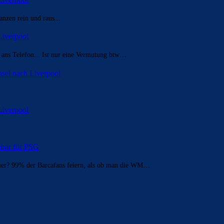
nzen rein und raus...
Liverpool
t ans Telefon... Ist nur eine Vermutung btw…
sel nach Liverpool
Liverpool
enbar für PSG
mer? 99% der Barcafans feiern, als ob man die WM…