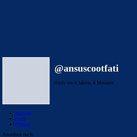
@ansuscootfati
Aktiv vor 4 Jahren, 4 Monaten
Aktivität
Profil
Freunde
Anordnen nach: