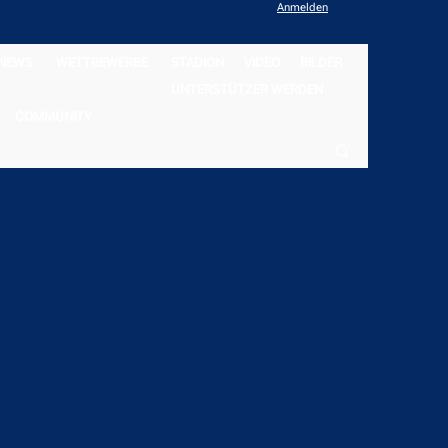
Anmelden
NEWS
WETTBEWERBE
STADION
VIDEO
BILDER
UNTERSTÜTZER WERDEN
COMMUNITY