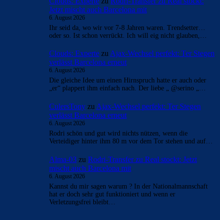
Clouds: Experte
zu
Rodri-Transfer zu Real stockt:
Jetzt mischt auch Barcelona mit
6. August 2026
Ihr seid da, wo wir vor 7-8 Jahren waren. Trendsetter…
oder so. Ist schon verrückt. Ich will eig nicht glauben,…
Clouds: Experte
zu
Ajax-Wechsel perfekt: Ter Stegen
verlässt Barcelona erneut
6. August 2026
Die gleiche Idee um einen Hirnspruch hatte er auch oder
„er“ plappert ihm einfach nach. Der liebe „ @serino „…
CulersTony
zu
Ajax-Wechsel perfekt: Ter Stegen
verlässt Barcelona erneut
6. August 2026
Rodri schön und gut wird nichts nützen, wenn die
Verteidiger hinter ihm 80 m vor dem Tor stehen und auf…
Alma-03
zu
Rodri-Transfer zu Real stockt: Jetzt
mischt auch Barcelona mit
6. August 2026
Kannst du mir sagen warum ? In der Nationalmannschaft
hat er doch sehr gut funktioniert und wenn er
Verletzungsfrei bleibt…