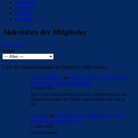
Persönlich
Favoriten
Freunde
Gruppen
Aktivitäten der Mitglieder
RSS-Feed
Zeige:
Lade die Aktualisierungen des Mitglieds. Bitte warten.
DerWeisseRiese
zu
Rodri-Transfer zu Real stockt:
Jetzt mischt auch Barcelona mit
6. August 2026
Das Ganze wird sicherlich auch ein Versprechen für die
Zukunft sein aber der Druck wird immens sein und in
der…
merenge
zu
Rodri-Transfer zu Real stockt: Jetzt
mischt auch Barcelona mit
6. August 2026
cl wir kommen