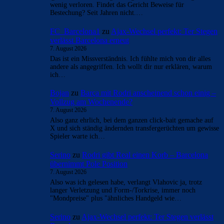
wenig verloren. Findet das Gericht Beweise für
Bestechung? Seit Jahren nicht.…
FC_Barcelona1
zu
Ajax-Wechsel perfekt: Ter Stegen
verlässt Barcelona erneut
7. August 2026
Das ist ein Missverständnis. Ich fühlte mich von dir alles
andere als angegriffen. Ich wollt dir nur erklären, warum
ich…
Bojan
zu
Barça mit Rodri anscheinend schon einig –
Vollzug am Wochenende?
7. August 2026
Also ganz ehrlich, bei dem ganzen click-bait gemache auf
X und sich ständig ändernden transfergerüchten um gewisse
Spieler warte ich…
Serino
zu
Rodri gibt Real einen Korb – Barcelona
übernimmt Pole Position
7. August 2026
Also was ich gelesen habe, verlangt Vlahovic ja, trotz
langer Verletzung und Form-/Torkrise, immer noch
"Mondpreise" plus "ähnliches Handgeld wie…
Serino
zu
Ajax-Wechsel perfekt: Ter Stegen verlässt