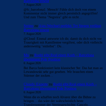
Barcelona erneut
7. August 2026
@fc_barcelona1: Mensch! Fühle dich doch von einem
Kommentar nicht immer gleich persönlich angegriffen!
Und zum Thema "Negreira" gibt es nicht…
Serino
zu
Ajax-Wechsel perfekt: Ter Stegen verlässt
Barcelona erneut
7. August 2026
@Cloud: Einmal antworte ich dir, damit du dich nicht vor
Traurigkeit mit Kamillentee vergiftest, oder dich vielleicht
andersweitig "entleibst": Du…
Mo
zu
Rodri gibt Real einen Korb – Barcelona
übernimmt Pole Position
6. August 2026
Bei Barca funktioniert kein klassischer 9er. Das hat man an
Lewandowski sehr gut gesehen. Wir brauchen einen
Stürmer der zocken…
Clouds: Experte
zu
Rodri gibt Real einen Korb –
Barcelona übernimmt Pole Position
6. August 2026
Wenn die es schaffen noch Alvarez über die Bühne zu
bringen… das wäre der wahrscheinlich beste
Transfersommer der Vereinsgeschichte. Cancelo…