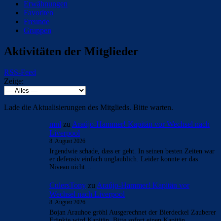
Erwähnungen
Favoriten
Freunde
Gruppen
Aktivitäten der Mitglieder
RSS-Feed
Zeige:
Lade die Aktualisierungen des Mitglieds. Bitte warten.
mnl
zu
Araújo-Hammer! Kapitän vor Wechsel nach
Liverpool
8. August 2026
Irgendwie schade, dass er geht. In seinen besten Zeiten war
er defensiv einfach unglaublich. Leider konnte er das
Niveau nicht…
CulersTony
zu
Araújo-Hammer! Kapitän vor
Wechsel nach Liverpool
8. August 2026
Bojan Arauhoe gröhl Ausgerechnet der Bierdeckel Zauberer
Fränkie wird Kapitän. Bitte sofort einen Kapitän