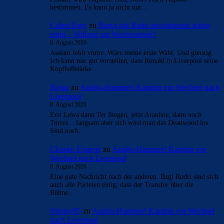
bestimmen. Es kann ja nicht nur…
CulersTony
zu
Barça mit Rodri anscheinend schon
einig – Vollzug am Wochenende?
8. August 2026
Asslani fehlt vorne. Wäre meine erste Wahl. Und günstig.
Ich kann mir gut vorstellen, dass Ronald in Liverpool seine
Kopfballstärke…
Bojan
zu
Araújo-Hammer! Kapitän vor Wechsel nach
Liverpool
8. August 2026
Erst Lewa dann Ter Stegen, jetzt Arauhoe, dann noch
Torres... langsam aber sich wird man das Deadwood los.
Sind noch…
Clouds: Experte
zu
Araújo-Hammer! Kapitän vor
Wechsel nach Liverpool
8. August 2026
Eine gute Nachricht nach der anderen. Bzgl Rodri sind sich
auch alle Parteien einig, dass der Transfer über die
Bühne…
Johnny85
zu
Araújo-Hammer! Kapitän vor Wechsel
nach Liverpool