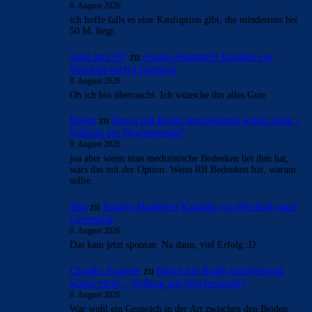
8. August 2026
ich hoffe falls es eine Kaufoption gibt, die mindestens bei
50 M. liegt.
JustLup1337
zu
Araújo-Hammer! Kapitän vor
Wechsel nach Liverpool
8. August 2026
Oh ich bin überrascht. Ich wünsche ihn alles Gute
Bojan
zu
Barça mit Rodri anscheinend schon einig –
Vollzug am Wochenende?
8. August 2026
joa aber wenn man medizinische Bedenken bei ihm hat,
wars das mit der Option. Wenn RB Bedenken hat, warum
sollte…
Tini
zu
Araújo-Hammer! Kapitän vor Wechsel nach
Liverpool
8. August 2026
Das kam jetzt spontan. Na dann, viel Erfolg :D
Clouds: Experte
zu
Barça mit Rodri anscheinend
schon einig – Vollzug am Wochenende?
8. August 2026
War wohl ein Gespräch in der Art zwischen den Beiden.