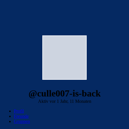
@culle007-is-back
Aktiv vor 1 Jahr, 11 Monaten
Profil
Freunde
Gruppen