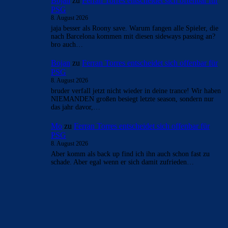
Bojan
zu
Ferran Torres entscheidet sich offenbar für
PSG
8. August 2026
jaja besser als Roony save. Warum fangen alle Spieler, die
nach Barcelona kommen mit diesen sideways passing an?
bro auch…
Bojan
zu
Ferran Torres entscheidet sich offenbar für
PSG
8. August 2026
bruder verfall jetzt nicht wieder in deine trance! Wir haben
NIEMANDEN großen besiegt letzte season, sondern nur
das jahr davor,…
Mo
zu
Ferran Torres entscheidet sich offenbar für
PSG
8. August 2026
Aber komm als back up find ich ihn auch schon fast zu
schade. Aber egal wenn er sich damit zufrieden…
BILDERGALERIEN
Barça zurück im Camp Nou: Der große Comeback-Tag in Bildern