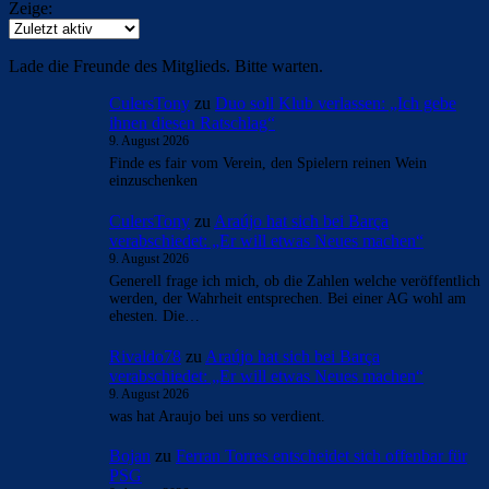
Zeige:
Lade die Freunde des Mitglieds. Bitte warten.
CulersTony
zu
Duo soll Klub verlassen: „Ich gebe
ihnen diesen Ratschlag“
9. August 2026
Finde es fair vom Verein, den Spielern reinen Wein
einzuschenken
CulersTony
zu
Araújo hat sich bei Barça
verabschiedet: „Er will etwas Neues machen“
9. August 2026
Generell frage ich mich, ob die Zahlen welche veröffentlich
werden, der Wahrheit entsprechen. Bei einer AG wohl am
ehesten. Die…
Rivaldo78
zu
Araújo hat sich bei Barça
verabschiedet: „Er will etwas Neues machen“
9. August 2026
was hat Araujo bei uns so verdient.
Bojan
zu
Ferran Torres entscheidet sich offenbar für
PSG