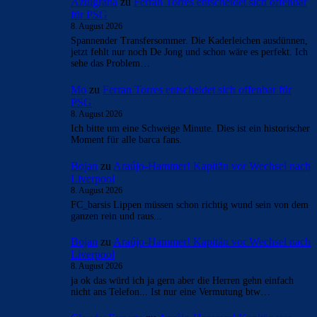
Azulgrana
zu
Ferran Torres entscheidet sich offenbar
für PSG
8. August 2026
Spannender Transfersommer. Die Kaderleichen ausdünnen,
jetzt fehlt nur noch De Jong und schon wäre es perfekt. Ich
sehe das Problem…
Mo
zu
Ferran Torres entscheidet sich offenbar für
PSG
8. August 2026
Ich bitte um eine Schweige Minute. Dies ist ein historischer
Moment für alle barca fans.
Bojan
zu
Araújo-Hammer! Kapitän vor Wechsel nach
Liverpool
8. August 2026
FC_barsis Lippen müssen schon richtig wund sein von dem
ganzen rein und raus...
Bojan
zu
Araújo-Hammer! Kapitän vor Wechsel nach
Liverpool
8. August 2026
ja ok das würd ich ja gern aber die Herren gehn einfach
nicht ans Telefon... Ist nur eine Vermutung btw…