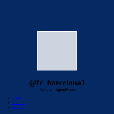
@fc_barcelona1
Aktiv vor irgendwann
Profil
Freunde
Gruppen