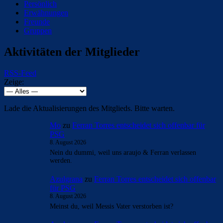
Persönlich
Erwähnungen
Freunde
Gruppen
Aktivitäten der Mitglieder
RSS-Feed
Zeige:
Lade die Aktualisierungen des Mitglieds. Bitte warten.
Mo
zu
Ferran Torres entscheidet sich offenbar für
PSG
8. August 2026
Nein du dummi, weil uns araujo & Ferran verlassen
werden.
Azulgrana
zu
Ferran Torres entscheidet sich offenbar
für PSG
8. August 2026
Meinst du, weil Messis Vater verstorben ist?