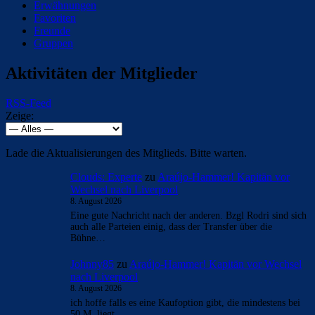
Erwähnungen
Favoriten
Freunde
Gruppen
Aktivitäten der Mitglieder
RSS-Feed
Zeige:
Lade die Aktualisierungen des Mitglieds. Bitte warten.
Clouds: Experte
zu
Araújo-Hammer! Kapitän vor
Wechsel nach Liverpool
8. August 2026
Eine gute Nachricht nach der anderen. Bzgl Rodri sind sich
auch alle Parteien einig, dass der Transfer über die
Bühne…
Johnny85
zu
Araújo-Hammer! Kapitän vor Wechsel
nach Liverpool
8. August 2026
ich hoffe falls es eine Kaufoption gibt, die mindestens bei
50 M. liegt.