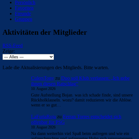
Persönlich
Favoriten
Freunde
Gruppen
Aktivitäten der Mitglieder
RSS-Feed
Zeige:
Lade die Aktualisierungen des Mitglieds. Bitte warten.
CulersTony
zu
Duo soll Klub verlassen: „Ich gebe
ihnen diesen Ratschlag“
10. August 2026
Gute Aufstellung Bojan. was ich schade finde, sind unsere
Rückholklauseln. wozu? damit reduzieren wir die Ablöse.
wenn er so gut…
LaFuriaRoja
zu
Ferran Torres entscheidet sich
offenbar für PSG
10. August 2026
Na dann weiterhin viel Spaß beim aufregen und wie ein
aufgescheuchtes und aufgeregtes Huhn sich reinzusteigern.