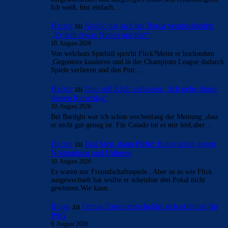
Ich weiß, bist einfach…
Hector
zu
Araújo hat sich bei Barça verabschiedet:
„Er will etwas Neues machen“
10. August 2026
Von welchem Spielstil spricht Flick?Meint er hochstehen
,Gegentore kassieren und in der Champions League dadurch
Spiele verlieren und den Pott…
Hector
zu
Duo soll Klub verlassen: „Ich gebe ihnen
diesen Ratschlag“
10. August 2026
Bei Bardghi war ich schon wochenlang der Meinung ,dass
er nicht gut genug ist. Für Casado tut es mir leid,aber…
Hector
zu
Erst Sieg, dann Pleite: Barça testet gegen
Nottingham und Udinese
10. August 2026
Es waren nur Freundschaftsspiele . Aber so so wie Flick
ausgewechselt hat wollte er scheinbar den Pokal nicht
gewinnen.Wie kann…
Bojan
zu
Ferran Torres entscheidet sich offenbar für
PSG
9. August 2026