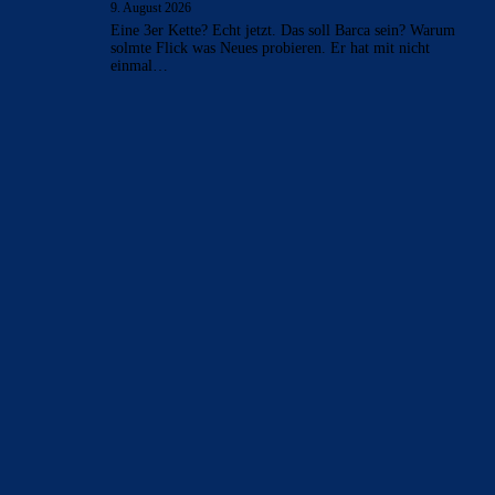
9. August 2026
Eine 3er Kette? Echt jetzt. Das soll Barca sein? Warum
solmte Flick was Neues probieren. Er hat mit nicht
einmal…
BILDERGALERIEN
Barça zurück im Camp Nou: Der große Comeback-Tag in Bildern
22. November 2025
Heim und auswärts: Das sollen die Trikots von Barça für die Saison
2025/26 sein
6. Januar 2025
WEITERE KATEGORIEN
News
4697
xTop News
4124
La Liga
3264
Champions League
1112
Interview & PK
888