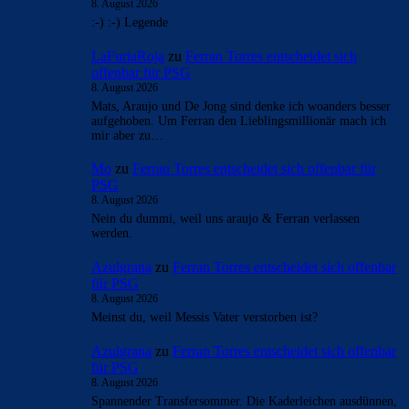
8. August 2026
:-) :-) Legende
LaFuriaRoja
zu
Ferran Torres entscheidet sich
offenbar für PSG
8. August 2026
Mats, Araujo und De Jong sind denke ich woanders besser
aufgehoben. Um Ferran den Lieblingsmillionär mach ich
mir aber zu…
Mo
zu
Ferran Torres entscheidet sich offenbar für
PSG
8. August 2026
Nein du dummi, weil uns araujo & Ferran verlassen
werden.
Azulgrana
zu
Ferran Torres entscheidet sich offenbar
für PSG
8. August 2026
Meinst du, weil Messis Vater verstorben ist?
Azulgrana
zu
Ferran Torres entscheidet sich offenbar
für PSG
8. August 2026
Spannender Transfersommer. Die Kaderleichen ausdünnen,