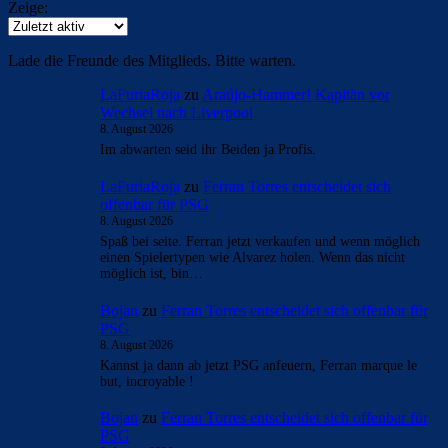
Zeige:
Lade die Freunde des Mitglieds. Bitte warten.
LaFuriaRoja
zu
Araújo-Hammer! Kapitän vor
Wechsel nach Liverpool
8. August 2026
Im abwarten seid ihr Beiden ja Profis.
LaFuriaRoja
zu
Ferran Torres entscheidet sich
offenbar für PSG
8. August 2026
Spaß bei seite. Ferran jetzt verkaufen und wenn möglich
einen Spielertypen wie Alvarez holen. Wenn das nicht
möglich ist, bin…
Bojan
zu
Ferran Torres entscheidet sich offenbar für
PSG
8. August 2026
Kannst ja dann ab jetzt PSG anfeuern, Ferran marque le
but, incroyable !
Bojan
zu
Ferran Torres entscheidet sich offenbar für
PSG