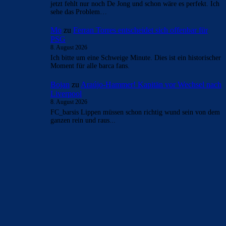
jetzt fehlt nur noch De Jong und schon wäre es perfekt. Ich
sehe das Problem…
Mo
zu
Ferran Torres entscheidet sich offenbar für
PSG
8. August 2026
Ich bitte um eine Schweige Minute. Dies ist ein historischer
Moment für alle barca fans.
Bojan
zu
Araújo-Hammer! Kapitän vor Wechsel nach
Liverpool
8. August 2026
FC_barsis Lippen müssen schon richtig wund sein von dem
ganzen rein und raus...
BILDERGALERIEN
Barça zurück im Camp Nou: Der große Comeback-Tag in Bildern
22. November 2025
Heim und auswärts: Das sollen die Trikots von Barça für die Saison
2025/26 sein