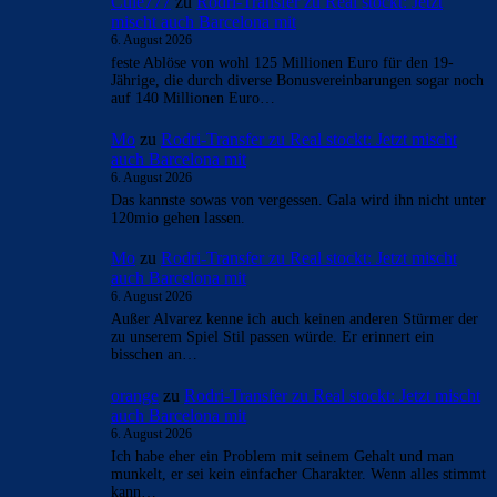
Cule777
zu
Rodri-Transfer zu Real stockt: Jetzt
mischt auch Barcelona mit
6. August 2026
feste Ablöse von wohl 125 Millionen Euro für den 19-
Jährige, die durch diverse Bonusvereinbarungen sogar noch
auf 140 Millionen Euro…
Mo
zu
Rodri-Transfer zu Real stockt: Jetzt mischt
auch Barcelona mit
6. August 2026
Das kannste sowas von vergessen. Gala wird ihn nicht unter
120mio gehen lassen.
Mo
zu
Rodri-Transfer zu Real stockt: Jetzt mischt
auch Barcelona mit
6. August 2026
Außer Alvarez kenne ich auch keinen anderen Stürmer der
zu unserem Spiel Stil passen würde. Er erinnert ein
bisschen an…
orange
zu
Rodri-Transfer zu Real stockt: Jetzt mischt
auch Barcelona mit
6. August 2026
Ich habe eher ein Problem mit seinem Gehalt und man
munkelt, er sei kein einfacher Charakter. Wenn alles stimmt
kann…