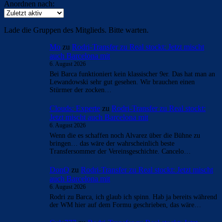
Anordnen nach:
Lade die Gruppen des Mitglieds. Bitte warten.
Mo
zu
Rodri-Transfer zu Real stockt: Jetzt mischt
auch Barcelona mit
6. August 2026
Bei Barca funktioniert kein klassischer 9er. Das hat man an
Lewandowski sehr gut gesehen. Wir brauchen einen
Stürmer der zocken…
Clouds: Experte
zu
Rodri-Transfer zu Real stockt:
Jetzt mischt auch Barcelona mit
6. August 2026
Wenn die es schaffen noch Alvarez über die Bühne zu
bringen… das wäre der wahrscheinlich beste
Transfersommer der Vereinsgeschichte. Cancelo…
DonQ
zu
Rodri-Transfer zu Real stockt: Jetzt mischt
auch Barcelona mit
6. August 2026
Rodri zu Barca, ich glaub ich spinn. Hab ja bereits während
der WM hier auf dem Formu geschrieben, das wäre…