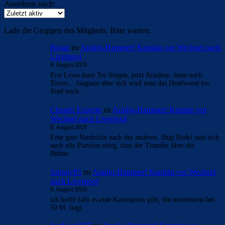
Anordnen nach:
Lade die Gruppen des Mitglieds. Bitte warten.
Bojan
zu
Araújo-Hammer! Kapitän vor Wechsel nach
Liverpool
8. August 2026
Erst Lewa dann Ter Stegen, jetzt Arauhoe, dann noch
Torres... langsam aber sich wird man das Deadwood los.
Sind noch…
Clouds: Experte
zu
Araújo-Hammer! Kapitän vor
Wechsel nach Liverpool
8. August 2026
Eine gute Nachricht nach der anderen. Bzgl Rodri sind sich
auch alle Parteien einig, dass der Transfer über die
Bühne…
Johnny85
zu
Araújo-Hammer! Kapitän vor Wechsel
nach Liverpool
8. August 2026
ich hoffe falls es eine Kaufoption gibt, die mindestens bei
50 M. liegt.