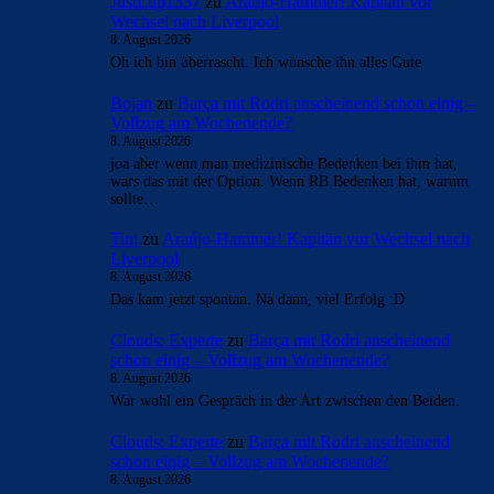
JustLup1337
zu
Araújo-Hammer! Kapitän vor
Wechsel nach Liverpool
8. August 2026
Oh ich bin überrascht. Ich wünsche ihn alles Gute
Bojan
zu
Barça mit Rodri anscheinend schon einig –
Vollzug am Wochenende?
8. August 2026
joa aber wenn man medizinische Bedenken bei ihm hat,
wars das mit der Option. Wenn RB Bedenken hat, warum
sollte…
Tini
zu
Araújo-Hammer! Kapitän vor Wechsel nach
Liverpool
8. August 2026
Das kam jetzt spontan. Na dann, viel Erfolg :D
Clouds: Experte
zu
Barça mit Rodri anscheinend
schon einig – Vollzug am Wochenende?
8. August 2026
War wohl ein Gespräch in der Art zwischen den Beiden.
Clouds: Experte
zu
Barça mit Rodri anscheinend
schon einig – Vollzug am Wochenende?
8. August 2026