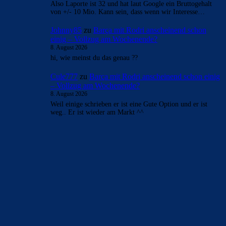
Also Laporte ist 32 und hat laut Google ein Bruttogehalt
von +/- 10 Mio. Kann sein, dass wenn wir Interesse…
Johnny85
zu
Barça mit Rodri anscheinend schon
einig – Vollzug am Wochenende?
8. August 2026
hi, wie meinst du das genau ??
Cule777
zu
Barça mit Rodri anscheinend schon einig
– Vollzug am Wochenende?
8. August 2026
Weil einige schrieben er ist eine Gute Option und er ist
weg.. Er ist wieder am Markt ^^
BILDERGALERIEN
Barça zurück im Camp Nou: Der große Comeback-Tag in Bildern
22. November 2025
Heim und auswärts: Das sollen die Trikots von Barça für die Saison
2025/26 sein
6. Januar 2025