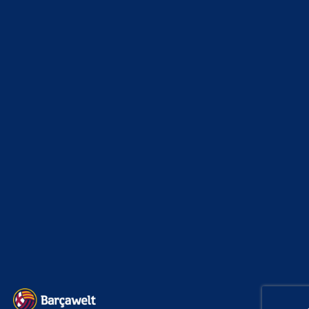
WEITERE KATEGORIEN
News
4694
xTop News
4119
La Liga
3264
Champions League
1112
Interview & PK
888
Sonstiges
675
Kader
626
Transfermarkt
602
Impressum
Datenschutz
Kontakt