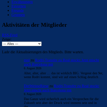
Erwähnungen
Favoriten
Freunde
Gruppen
Aktivitäten der Mitglieder
RSS-Feed
Zeige:
Lade die Aktualisierungen des Mitglieds. Bitte warten.
mnl
zu
Rodri-Transfer zu Real stockt: Jetzt mischt
auch Barcelona mit
6. August 2026
Alter, alter, alter … das ist wirklich BIG. Vergesst den 9er,
wenn Rodri kommt, sind wir auf einen Schlag deutlich…
DerWeisseRiese
zu
Rodri-Transfer zu Real stockt:
Jetzt mischt auch Barcelona mit
6. August 2026
Das Ganze wird sicherlich auch ein Versprechen für die
Zukunft sein aber der Druck wird immens sein und in
der…