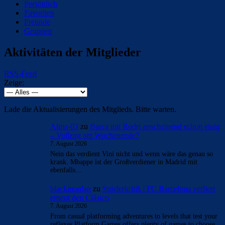
Persönlich
Favoriten
Freunde
Gruppen
Aktivitäten der Mitglieder
RSS-Feed
Zeige:
Lade die Aktualisierungen des Mitglieds. Bitte warten.
Alma-03
zu
Barça mit Rodri anscheinend schon einig
– Vollzug am Wochenende?
7. August 2026
Nein das verdient Vini nicht und wenn wäre das genau so
krank. Mbappe ist der Großverdiener in Madrid mit
ebenfalls…
blackmonlan
zu
Spielerkritik | FC Barcelona verliert
erneut den Clásico
7. August 2026
From casual platforming adventures to levels that test your
reflexes,Platform Games offers plenty of games to choose