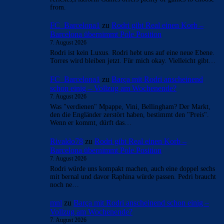
from.
FC_Barcelona1
zu
Rodri gibt Real einen Korb –
Barcelona übernimmt Pole Position
7. August 2026
Rodri ist kein Luxus. Rodri hebt uns auf eine neue Ebene.
Torres wird bleiben jetzt. Für mich okay. Vielleicht gibt…
FC_Barcelona1
zu
Barça mit Rodri anscheinend
schon einig – Vollzug am Wochenende?
7. August 2026
Was "verdienen" Mpappe, Vini, Bellingham? Der Markt,
den die Engländer zerstört haben, bestimmt den "Preis".
Wenn er kommt, dürft das…
Rivaldo78
zu
Rodri gibt Real einen Korb –
Barcelona übernimmt Pole Position
7. August 2026
Rodri würde uns kompakt machen, auch eine doppel sechs
mit bernal und davor Raphina würde passen. Pedri braucht
noch ne…
mnl
zu
Barça mit Rodri anscheinend schon einig –
Vollzug am Wochenende?
7. August 2026